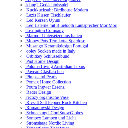
klang2 Gedächtnisspiel
Kuckkucksuhr Birdhouse Modern
Lazis Kissen Tischläufer
Led Kerzen Uyuni
Led Laterne mit Bluetooth Lautsprecher MoriMori
Lexington Company
Marmor Untersetzer aus Italien
Money Pots Terrakotta Spardose
Musango Keramikdesign Portugal
ooley Socken made in Italy
Orbitkey Schlüsselbund
Pad Home Design
Paloma Living Australian Luxus
Paveau Glasflaschen
Pimps and Pearls
Pomax Home Collection
Poura Ingwer Essenz
Räder Design
recozy organische Vase
Rivsalt Salt Pepper Rock Kitchen
Romanowski Design
Schneekugel CoolSnowGlobes
Sompex Lampen und Licht
Strömshaga Nordic Living