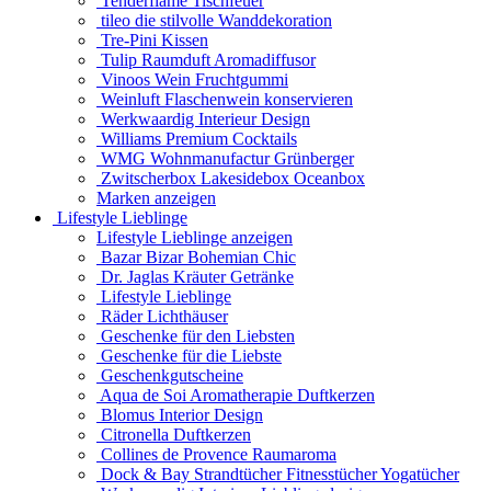
Tenderflame Tischfeuer
tileo die stilvolle Wanddekoration
Tre-Pini Kissen
Tulip Raumduft Aromadiffusor
Vinoos Wein Fruchtgummi
Weinluft Flaschenwein konservieren
Werkwaardig Interieur Design
Williams Premium Cocktails
WMG Wohnmanufactur Grünberger
Zwitscherbox Lakesidebox Oceanbox
Marken anzeigen
Lifestyle Lieblinge
Lifestyle Lieblinge anzeigen
Bazar Bizar Bohemian Chic
Dr. Jaglas Kräuter Getränke
Lifestyle Lieblinge
Räder Lichthäuser
Geschenke für den Liebsten
Geschenke für die Liebste
Geschenkgutscheine
Aqua de Soi Aromatherapie Duftkerzen
Blomus Interior Design
Citronella Duftkerzen
Collines de Provence Raumaroma
Dock & Bay Strandtücher Fitnesstücher Yogatücher