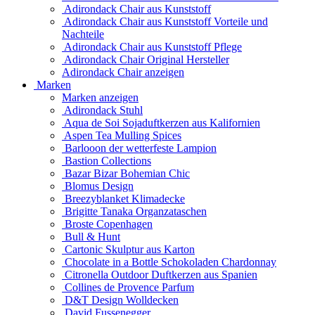
Adirondack Chair aus Kunststoff
Adirondack Chair aus Kunststoff Vorteile und
Nachteile
Adirondack Chair aus Kunststoff Pflege
Adirondack Chair Original Hersteller
Adirondack Chair anzeigen
Marken
Marken anzeigen
Adirondack Stuhl
Aqua de Soi Sojaduftkerzen aus Kalifornien
Aspen Tea Mulling Spices
Barlooon der wetterfeste Lampion
Bastion Collections
Bazar Bizar Bohemian Chic
Blomus Design
Breezyblanket Klimadecke
Brigitte Tanaka Organzataschen
Broste Copenhagen
Bull & Hunt
Cartonic Skulptur aus Karton
Chocolate in a Bottle Schokoladen Chardonnay
Citronella Outdoor Duftkerzen aus Spanien
Collines de Provence Parfum
D&T Design Wolldecken
David Fussenegger