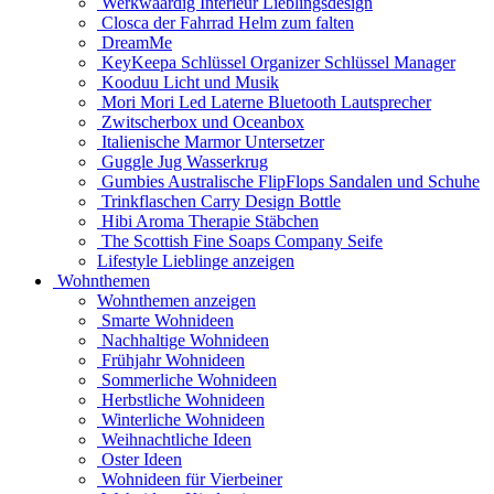
Werkwaardig Interieur Lieblingsdesign
Closca der Fahrrad Helm zum falten
DreamMe
KeyKeepa Schlüssel Organizer Schlüssel Manager
Kooduu Licht und Musik
Mori Mori Led Laterne Bluetooth Lautsprecher
Zwitscherbox und Oceanbox
Italienische Marmor Untersetzer
Guggle Jug Wasserkrug
Gumbies Australische FlipFlops Sandalen und Schuhe
Trinkflaschen Carry Design Bottle
Hibi Aroma Therapie Stäbchen
The Scottish Fine Soaps Company Seife
Lifestyle Lieblinge anzeigen
Wohnthemen
Wohnthemen anzeigen
Smarte Wohnideen
Nachhaltige Wohnideen
Frühjahr Wohnideen
Sommerliche Wohnideen
Herbstliche Wohnideen
Winterliche Wohnideen
Weihnachtliche Ideen
Oster Ideen
Wohnideen für Vierbeiner