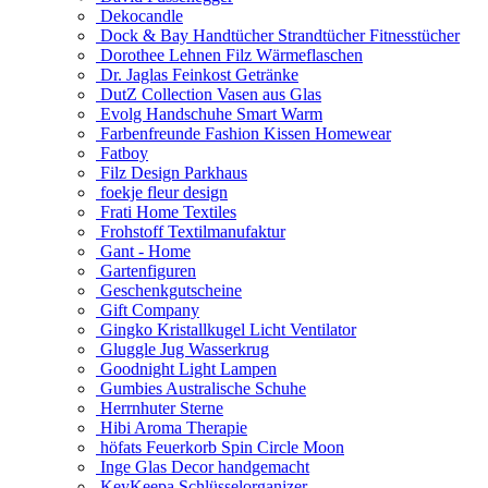
Dekocandle
Dock & Bay Handtücher Strandtücher Fitnesstücher
Dorothee Lehnen Filz Wärmeflaschen
Dr. Jaglas Feinkost Getränke
DutZ Collection Vasen aus Glas
Evolg Handschuhe Smart Warm
Farbenfreunde Fashion Kissen Homewear
Fatboy
Filz Design Parkhaus
foekje fleur design
Frati Home Textiles
Frohstoff Textilmanufaktur
Gant - Home
Gartenfiguren
Geschenkgutscheine
Gift Company
Gingko Kristallkugel Licht Ventilator
Gluggle Jug Wasserkrug
Goodnight Light Lampen
Gumbies Australische Schuhe
Herrnhuter Sterne
Hibi Aroma Therapie
höfats Feuerkorb Spin Circle Moon
Inge Glas Decor handgemacht
KeyKeepa Schlüsselorganizer