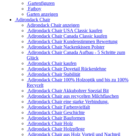
Gartenfiguren
Fatboy
Garten anzeigen
Adirondack Chair
Adirondack Chair anzeigen
Adirondack Chair USA Classic kaufen
Adirondack Chair Canada Classic kaufen
Adirondack Chair Kundenstimmen Bewertung
Adirondack Chair Nackenkissen Polster
Adirondack Chair Canada Aufbau - 5 Schritte zum
Glück
Adirondack Chair kaufen
Adirondack Chair Dovetail Rückenlehne
Adirondack Chair Stabilität
Adirondack Chair 100% Holzoptik und bis zu 100%
Recycelt
Adirondack Chair Akkubohrer Spezial Bit
Adirondack Chair aus recycelten Milchflaschen
Adirondack Chair eine starke Verbindung.
Adirondack Chair Farbenvielfalt
Adirondack Chair Geschichte
Adirondack Chair Bauformen
Adirondack Chair Holz
Adirondack Chair Holzpflege
Adirondack Chair aus Holz Vorteil und Nachteil