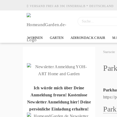
VERSAND FREI AB 39€ INNERHALB * DEUTSCHLAND
WOHNEN
GARTEN
ADIRONDACK CHAIR
MA
Startseite
Park
Ich würde mich über Deine
Parkha
Anmeldung freuen! Kostenlose
https://
Newsletter Anmeldung hier! Deine
Park
persönliche Einladung erhalten!