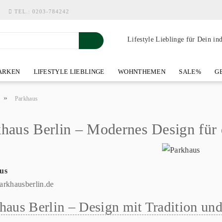
TEL.:
0203-784242
Lifestyle Lieblinge für Dein in
RKEN
LIFESTYLE LIEBLINGE
WOHNTHEMEN
SALE%
GE
SHOWROOM AN DER WASSERMÜHLE
ÜBER YOH-ART HOME 
»
Parkhaus
haus Berlin – Modernes Design für
us
parkhausberlin.de
haus Berlin – Design mit Tradition und