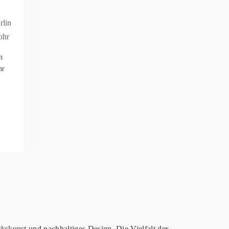
n
hr
skunst und nachhaltiges Design. Die Vielfalt der