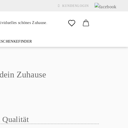
KUNDENLOGIN
dividuelles schönes Zuhause.
SCHENKEFINDER
& GARDEN
MARKEN
FAQ
%SALE%
KONTAKT
 dein Zuhause
Konto erstellen
Passwort vergessen?
 Qualität