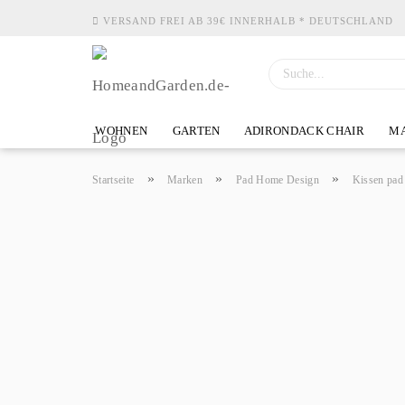
VERSAND FREI AB 39€ INNERHALB * DEUTSCHLAND
WOHNEN
GARTEN
ADIRONDACK CHAIR
MA
»
»
»
Startseite
Marken
Pad Home Design
Kissen pad