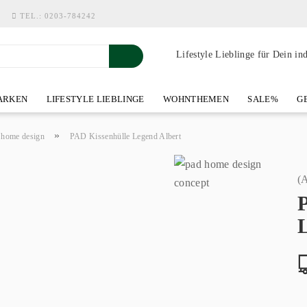
TEL.:
0203-784242
Lifestyle Lieblinge für Dein in
RKEN
LIFESTYLE LIEBLINGE
WOHNTHEMEN
SALE%
GE
SHOWROOM AN DER WASSERMÜHLE
ÜBER YOH-ART HOME 
»
 home design
PAD Kissenhülle Legend Albert
(A