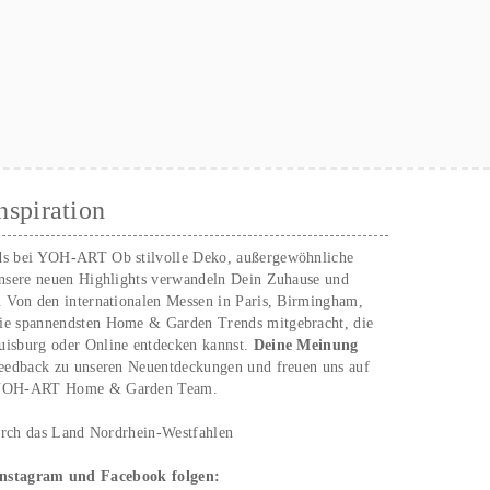
nspiration
ds bei YOH‑ART Ob stilvolle Deko, außergewöhnliche
unsere neuen Highlights verwandeln Dein Zuhause und
. Von den internationalen Messen in Paris, Birmingham,
ie spannendsten Home & Garden Trends mitgebracht, die
uisburg oder Online entdecken kannst.
Deine Meinung
Feedback zu unseren Neuentdeckungen und freuen uns auf
n YOH‑ART Home & Garden Team.
urch das Land Nordrhein-Westfahlen
Instagram und Facebook folgen: