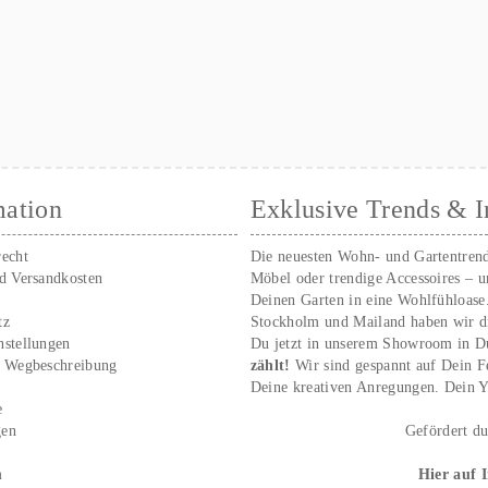
mation
Exklusive Trends & I
recht
Die neuesten Wohn- und Gartentren
nd Versandkosten
Möbel oder trendige Accessoires – 
Deinen Garten in eine Wohlfühloase
tz
Stockholm und Mailand haben wir d
nstellungen
Du jetzt in unserem Showroom in D
/ Wegbeschreibung
zählt!
Wir sind gespannt auf Dein 
r
Deine kreativen Anregungen. Dei
e
gen
Gefördert d
m
Hier auf 