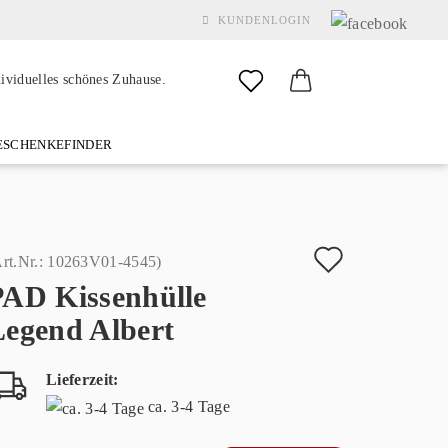
KUNDENLOGIN
dividuelles schönes Zuhause.
SCHENKEFINDER
& GARDEN
MARKEN
FAQ
%SALE%
KONTAKT
Auf
rt.Nr.:
10263V01-4545
)
PAD Kissenhülle
den
Konto erstellen
Legend Albert
Merkzette
Passwort vergessen?
Lieferzeit:
ca. 3-4 Tage