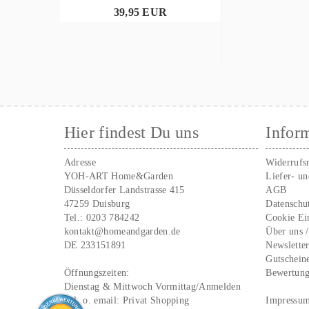
39,95 EUR
Hier findest Du uns
Infor
Adresse
Widerrufs
YOH-ART Home&Garden
Liefer- u
Düsseldorfer Landstrasse 415
AGB
47259 Duisburg
Datenschu
Tel.:
0203 784242
Cookie Ei
kontakt@homeandgarden.de
Über uns 
DE 233151891
Newslette
Gutschein
Öffnungszeiten:
Bewertun
Dienstag & Mittwoch Vormittag/Anmelden
Tel. o. email:
Privat Shopping
Impressu