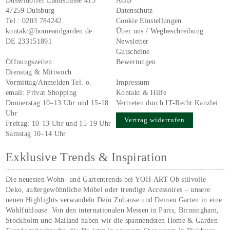
Düsseldorfer Landstrasse 415
AGB
47259 Duisburg
Datenschutz
Tel.:
0203 784242
Cookie Einstellungen
kontakt@homeandgarden.de
Über uns / Wegbeschreibung
DE 233151891
Newsletter
Gutscheine
Öffnungszeiten:
Bewertungen
Dienstag & Mittwoch
Vormittag/Anmelden Tel. o.
Impressum
email:
Privat Shopping
Kontakt & Hilfe
Donnerstag:10–13 Uhr und 15-18
Vertreten durch IT-Recht Kanzlei
Uhr
Vertrag widerrufen
Freitag: 10-13 Uhr und 15-19 Uhr
Samstag 10–14 Uhr
Exklusive Trends & Inspiration
Die neuesten Wohn- und Gartentrends bei YOH‑ART Ob stilvolle
Deko, außergewöhnliche Möbel oder trendige Accessoires – unsere
neuen Highlights verwandeln Dein Zuhause und Deinen Garten in eine
Wohlfühloase. Von den internationalen Messen in Paris, Birmingham,
Stockholm und Mailand haben wir die spannendsten Home & Garden