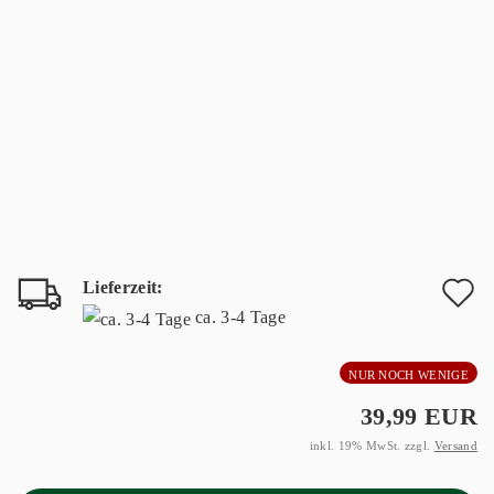
Lieferzeit:
A
ca. 3-4 Tage
d
NUR NOCH WENIGE
M
39,99 EUR
inkl. 19% MwSt. zzgl.
Versand