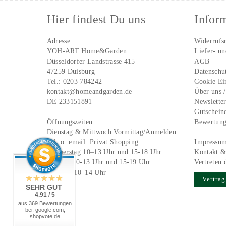
Hier findest Du uns
Infor
Adresse
Widerrufs
YOH-ART Home&Garden
Liefer- u
Düsseldorfer Landstrasse 415
AGB
47259 Duisburg
Datenschu
Tel.:
0203 784242
Cookie Ei
kontakt@homeandgarden.de
Über uns 
DE 233151891
Newslette
Gutschein
Öffnungszeiten:
Bewertun
Dienstag & Mittwoch Vormittag/Anmelden
Tel. o. email:
Privat Shopping
Impressu
Donnerstag:10–13 Uhr und 15-18 Uhr
Kontakt &
Freitag: 10-13 Uhr und 15-19 Uhr
Vertreten 
Samstag 10–14 Uhr
Vertrag
SEHR GUT
4.91 / 5
aus 369 Bewertungen
bei: google.com,
shopvote.de