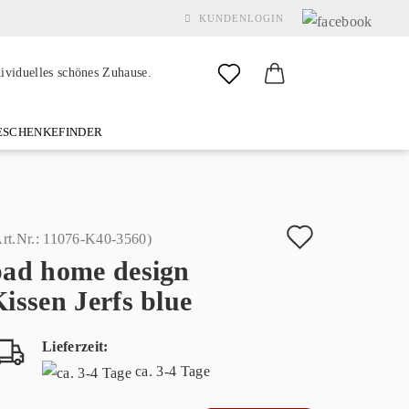
KUNDENLOGIN
dividuelles schönes Zuhause.
SCHENKEFINDER
& GARDEN
MARKEN
FAQ
%SALE%
KONTAKT
Auf
rt.Nr.:
11076-K40-3560
)
pad home design
den
Konto erstellen
issen Jerfs blue
Merkzette
Passwort vergessen?
Lieferzeit:
ca. 3-4 Tage