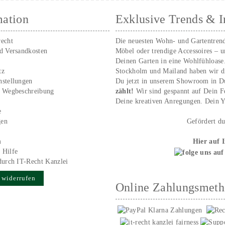
mation
Exklusive Trends & I
recht
Die neuesten Wohn- und Gartentren
nd Versandkosten
Möbel oder trendige Accessoires – 
Deinen Garten in eine Wohlfühloase
tz
Stockholm und Mailand haben wir d
nstellungen
Du jetzt in unserem Showroom in D
/ Wegbeschreibung
zählt!
Wir sind gespannt auf Dein 
r
Deine kreativen Anregungen. Dei
e
gen
Gefördert d
m
Hier auf 
 Hilfe
durch IT-Recht Kanzlei
 widerrufen
Online Zahlungsmet