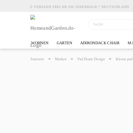
VERSAND FREI AB 39€ INNERHALB * DEUTSCHLAND
WOHNEN
GARTEN
ADIRONDACK CHAIR
MA
»
»
»
Startseite
Marken
Pad Home Design
Kissen pad