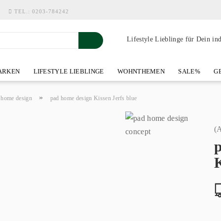
TEL.:
0203-784242
Lifestyle Lieblinge für Dein in
RKEN
LIFESTYLE LIEBLINGE
WOHNTHEMEN
SALE%
GE
SHOWROOM AN DER WASSERMÜHLE
ÜBER YOH-ART HOME 
»
 home design
pad home design Kissen Jerfs blue
(A
K