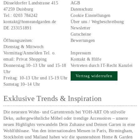
Düsseldorfer Landstrasse 415
AGB
47259 Duisburg
Datenschutz
Tel.:
0203 784242
Cookie Einstellungen
kontakt@homeandgarden.de
Über uns / Wegbeschreibung
DE 233151891
Newsletter
Gutscheine
Öffnungszeiten:
Bewertungen
Dienstag & Mittwoch
Vormittag/Anmelden Tel. o.
Impressum
email:
Privat Shopping
Kontakt & Hilfe
Donnerstag:10–13 Uhr und 15-18
Vertreten durch IT-Recht Kanzlei
Uhr
Vertrag widerrufen
Freitag: 10-13 Uhr und 15-19 Uhr
Samstag 10–14 Uhr
Exklusive Trends & Inspiration
Die neuesten Wohn- und Gartentrends bei YOH‑ART Ob stilvolle
Deko, außergewöhnliche Möbel oder trendige Accessoires – unsere
neuen Highlights verwandeln Dein Zuhause und Deinen Garten in eine
Wohlfühloase. Von den internationalen Messen in Paris, Birmingham,
Stockholm und Mailand haben wir die spannendsten Home & Garden