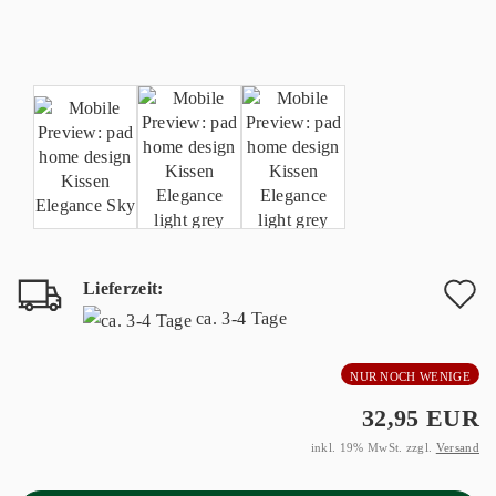
Lieferzeit:
A
ca. 3-4 Tage
d
NUR NOCH WENIGE
M
32,95 EUR
inkl. 19% MwSt. zzgl.
Versand