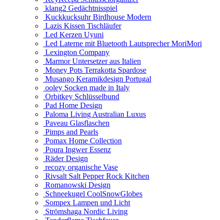
klang2 Gedächtnisspiel
Kuckkucksuhr Birdhouse Modern
Lazis Kissen Tischläufer
Led Kerzen Uyuni
Led Laterne mit Bluetooth Lautsprecher MoriMori
Lexington Company
Marmor Untersetzer aus Italien
Money Pots Terrakotta Spardose
Musango Keramikdesign Portugal
ooley Socken made in Italy
Orbitkey Schlüsselbund
Pad Home Design
Paloma Living Australian Luxus
Paveau Glasflaschen
Pimps and Pearls
Pomax Home Collection
Poura Ingwer Essenz
Räder Design
recozy organische Vase
Rivsalt Salt Pepper Rock Kitchen
Romanowski Design
Schneekugel CoolSnowGlobes
Sompex Lampen und Licht
Strömshaga Nordic Living