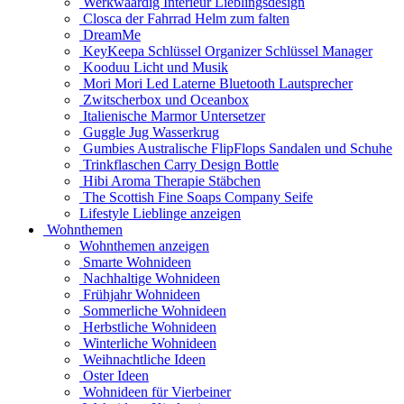
Werkwaardig Interieur Lieblingsdesign
Closca der Fahrrad Helm zum falten
DreamMe
KeyKeepa Schlüssel Organizer Schlüssel Manager
Kooduu Licht und Musik
Mori Mori Led Laterne Bluetooth Lautsprecher
Zwitscherbox und Oceanbox
Italienische Marmor Untersetzer
Guggle Jug Wasserkrug
Gumbies Australische FlipFlops Sandalen und Schuhe
Trinkflaschen Carry Design Bottle
Hibi Aroma Therapie Stäbchen
The Scottish Fine Soaps Company Seife
Lifestyle Lieblinge anzeigen
Wohnthemen
Wohnthemen anzeigen
Smarte Wohnideen
Nachhaltige Wohnideen
Frühjahr Wohnideen
Sommerliche Wohnideen
Herbstliche Wohnideen
Winterliche Wohnideen
Weihnachtliche Ideen
Oster Ideen
Wohnideen für Vierbeiner