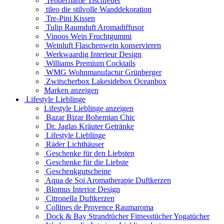
Tenderflame Tischfeuer
tileo die stilvolle Wanddekoration
Tre-Pini Kissen
Tulip Raumduft Aromadiffusor
Vinoos Wein Fruchtgummi
Weinluft Flaschenwein konservieren
Werkwaardig Interieur Design
Williams Premium Cocktails
WMG Wohnmanufactur Grünberger
Zwitscherbox Lakesidebox Oceanbox
Marken anzeigen
Lifestyle Lieblinge
Lifestyle Lieblinge anzeigen
Bazar Bizar Bohemian Chic
Dr. Jaglas Kräuter Getränke
Lifestyle Lieblinge
Räder Lichthäuser
Geschenke für den Liebsten
Geschenke für die Liebste
Geschenkgutscheine
Aqua de Soi Aromatherapie Duftkerzen
Blomus Interior Design
Citronella Duftkerzen
Collines de Provence Raumaroma
Dock & Bay Strandtücher Fitnesstücher Yogatücher