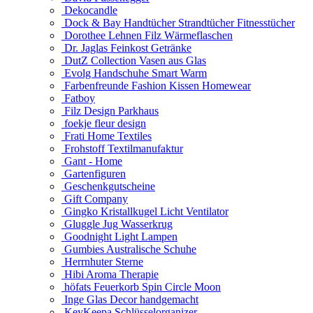
Dekocandle
Dock & Bay Handtücher Strandtücher Fitnesstücher
Dorothee Lehnen Filz Wärmeflaschen
Dr. Jaglas Feinkost Getränke
DutZ Collection Vasen aus Glas
Evolg Handschuhe Smart Warm
Farbenfreunde Fashion Kissen Homewear
Fatboy
Filz Design Parkhaus
foekje fleur design
Frati Home Textiles
Frohstoff Textilmanufaktur
Gant - Home
Gartenfiguren
Geschenkgutscheine
Gift Company
Gingko Kristallkugel Licht Ventilator
Gluggle Jug Wasserkrug
Goodnight Light Lampen
Gumbies Australische Schuhe
Herrnhuter Sterne
Hibi Aroma Therapie
höfats Feuerkorb Spin Circle Moon
Inge Glas Decor handgemacht
KeyKeepa Schlüsselorganizer