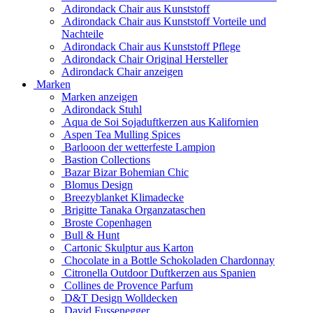
Adirondack Chair aus Kunststoff
Adirondack Chair aus Kunststoff Vorteile und
Nachteile
Adirondack Chair aus Kunststoff Pflege
Adirondack Chair Original Hersteller
Adirondack Chair anzeigen
Marken
Marken anzeigen
Adirondack Stuhl
Aqua de Soi Sojaduftkerzen aus Kalifornien
Aspen Tea Mulling Spices
Barlooon der wetterfeste Lampion
Bastion Collections
Bazar Bizar Bohemian Chic
Blomus Design
Breezyblanket Klimadecke
Brigitte Tanaka Organzataschen
Broste Copenhagen
Bull & Hunt
Cartonic Skulptur aus Karton
Chocolate in a Bottle Schokoladen Chardonnay
Citronella Outdoor Duftkerzen aus Spanien
Collines de Provence Parfum
D&T Design Wolldecken
David Fussenegger