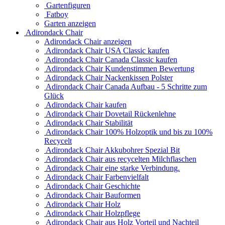
Gartenfiguren
Fatboy
Garten anzeigen
Adirondack Chair
Adirondack Chair anzeigen
Adirondack Chair USA Classic kaufen
Adirondack Chair Canada Classic kaufen
Adirondack Chair Kundenstimmen Bewertung
Adirondack Chair Nackenkissen Polster
Adirondack Chair Canada Aufbau - 5 Schritte zum
Glück
Adirondack Chair kaufen
Adirondack Chair Dovetail Rückenlehne
Adirondack Chair Stabilität
Adirondack Chair 100% Holzoptik und bis zu 100%
Recycelt
Adirondack Chair Akkubohrer Spezial Bit
Adirondack Chair aus recycelten Milchflaschen
Adirondack Chair eine starke Verbindung.
Adirondack Chair Farbenvielfalt
Adirondack Chair Geschichte
Adirondack Chair Bauformen
Adirondack Chair Holz
Adirondack Chair Holzpflege
Adirondack Chair aus Holz Vorteil und Nachteil