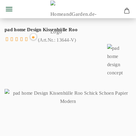
pad home Design Kissenhülle Roo
*
(Art.Nr.:
13644-V
)