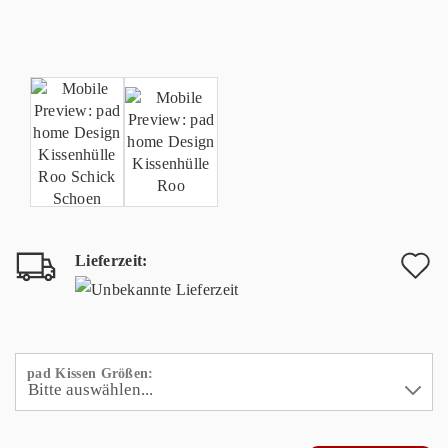
Lieferzeit:
A
d
M
pad Kissen Größen: