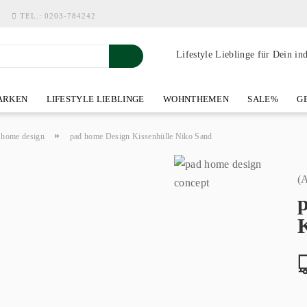
TEL.:
0203-784242
Lifestyle Lieblinge für Dein in
RKEN
LIFESTYLE LIEBLINGE
WOHNTHEMEN
SALE%
GE
SHOWROOM AN DER WASSERMÜHLE
ÜBER YOH-ART HOME 
»
 home design
pad home Design Kissenhülle Niko Sand
(A