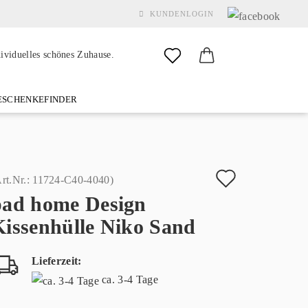
KUNDENLOGIN
dividuelles schönes Zuhause.
SCHENKEFINDER
& GARDEN
MARKEN
FAQ
%SALE%
KONTAKT
Auf
rt.Nr.:
11724-C40-4040
)
pad home Design
den
Konto erstellen
Kissenhülle Niko Sand
Merkzette
Passwort vergessen?
Lieferzeit:
ca. 3-4 Tage