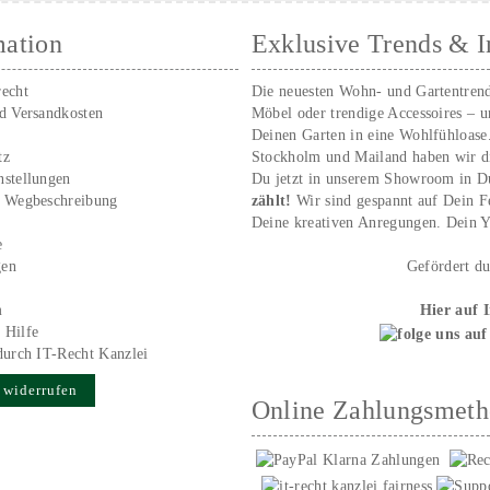
mation
Exklusive Trends & I
recht
Die neuesten Wohn- und Gartentren
nd Versandkosten
Möbel oder trendige Accessoires – 
Deinen Garten in eine Wohlfühloase
tz
Stockholm und Mailand haben wir d
nstellungen
Du jetzt in unserem Showroom in D
/ Wegbeschreibung
zählt!
Wir sind gespannt auf Dein 
r
Deine kreativen Anregungen. Dei
e
gen
Gefördert d
m
Hier auf 
 Hilfe
durch IT-Recht Kanzlei
 widerrufen
Online Zahlungsmet