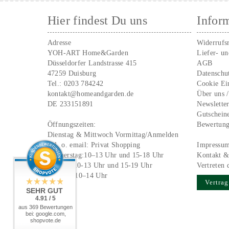
Hier findest Du uns
Infor
Adresse
Widerrufs
YOH-ART Home&Garden
Liefer- u
Düsseldorfer Landstrasse 415
AGB
47259 Duisburg
Datenschu
Tel.:
0203 784242
Cookie Ei
kontakt@homeandgarden.de
Über uns 
DE 233151891
Newslette
Gutschein
Öffnungszeiten:
Bewertun
Dienstag & Mittwoch Vormittag/Anmelden
Tel. o. email:
Privat Shopping
Impressu
Donnerstag:10–13 Uhr und 15-18 Uhr
Kontakt &
Freitag: 10-13 Uhr und 15-19 Uhr
Vertreten 
Samstag 10–14 Uhr
Vertrag
SEHR GUT
4.91 / 5
aus 369 Bewertungen
bei: google.com,
shopvote.de