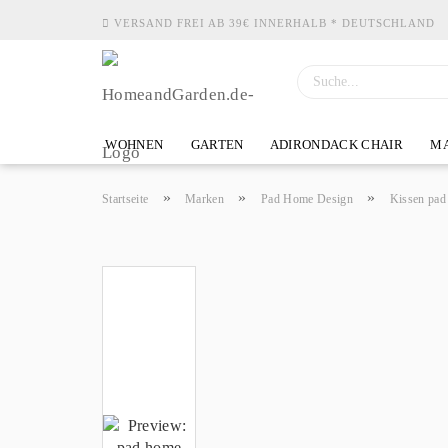
VERSAND FREI AB 39€ INNERHALB * DEUTSCHLAND
WOHNEN
GARTEN
ADIRONDACK CHAIR
MA
»
»
»
Startseite
Marken
Pad Home Design
Kissen pad