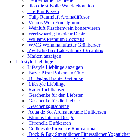
Tenderflame Tischfeuer
tileo die stilvolle Wanddekoration
Tre-Pini Kissen
Tulip Raumduft Aromadiffusor
Vinoos Wein Fruchtgummi
Weinluft Flaschenwein konservieren
Werkwaardig Interieur Design
Williams Premium Cocktails
WMG Wohnmanufactur Grünberger
Zwitscherbox Lakesidebox Oceanbox
Marken anzeigen
Lifestyle Lieblinge
Lifestyle Lieblinge anzeigen
Bazar Bizar Bohemian Chic
Dr. Jaglas Kräuter Getränke
Lifestyle Lieblinge
Räder Lichthäuser
Geschenke für den Liebsten
Geschenke für die Liebste
Geschenkgutscheine
Aqua de Soi Aromatherapie Duftkerzen
Blomus Interior Design
Citronella Duftkerzen
Collines de Provence Raumaroma
Dock & Bay Strandtücher Fitnesstücher Yogatücher