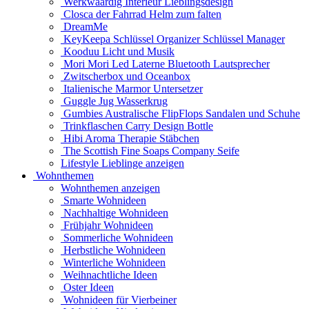
Werkwaardig Interieur Lieblingsdesign
Closca der Fahrrad Helm zum falten
DreamMe
KeyKeepa Schlüssel Organizer Schlüssel Manager
Kooduu Licht und Musik
Mori Mori Led Laterne Bluetooth Lautsprecher
Zwitscherbox und Oceanbox
Italienische Marmor Untersetzer
Guggle Jug Wasserkrug
Gumbies Australische FlipFlops Sandalen und Schuhe
Trinkflaschen Carry Design Bottle
Hibi Aroma Therapie Stäbchen
The Scottish Fine Soaps Company Seife
Lifestyle Lieblinge anzeigen
Wohnthemen
Wohnthemen anzeigen
Smarte Wohnideen
Nachhaltige Wohnideen
Frühjahr Wohnideen
Sommerliche Wohnideen
Herbstliche Wohnideen
Winterliche Wohnideen
Weihnachtliche Ideen
Oster Ideen
Wohnideen für Vierbeiner