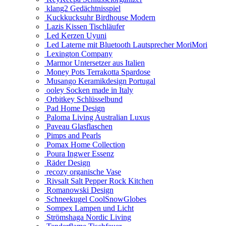
klang2 Gedächtnisspiel
Kuckkucksuhr Birdhouse Modern
Lazis Kissen Tischläufer
Led Kerzen Uyuni
Led Laterne mit Bluetooth Lautsprecher MoriMori
Lexington Company
Marmor Untersetzer aus Italien
Money Pots Terrakotta Spardose
Musango Keramikdesign Portugal
ooley Socken made in Italy
Orbitkey Schlüsselbund
Pad Home Design
Paloma Living Australian Luxus
Paveau Glasflaschen
Pimps and Pearls
Pomax Home Collection
Poura Ingwer Essenz
Räder Design
recozy organische Vase
Rivsalt Salt Pepper Rock Kitchen
Romanowski Design
Schneekugel CoolSnowGlobes
Sompex Lampen und Licht
Strömshaga Nordic Living