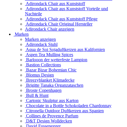
Adirondack Chair aus Kunststoff
Adirondack Chair aus Kunststoff Vorteile und
Nachteile
Adirondack Chair aus Kunststoff Pflege
Adirondack Chair Original Hersteller
Adirondack Chair anzeigen
Marken
Marken anzeigen
Adirondack Stuhl
Aqua de Soi Sojaduftkerzen aus Kalifornien
Aspen Tea Mulling Spices
Barlooon der wetterfeste Lampion
Bastion Collections
Bazar Bizar Bohemian Chic
Blomus Design
Breezyblanket Klimadecke
Brigitte Tanaka Organzataschen
Broste Copenhagen
Bull & Hunt
Cartonic Skulptur aus Karton
Chocolate in a Bottle Schokoladen Chardonnay
Citronella Outdoor Duftkerzen aus Spanien
Collines de Provence Parfum
D&T Design Wolldecken
David Fussenegger