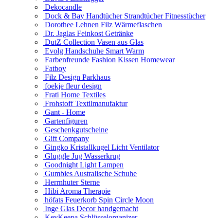
Dekocandle
Dock & Bay Handtücher Strandtücher Fitnesstücher
Dorothee Lehnen Filz Wärmeflaschen
Dr. Jaglas Feinkost Getränke
DutZ Collection Vasen aus Glas
Evolg Handschuhe Smart Warm
Farbenfreunde Fashion Kissen Homewear
Fatboy
Filz Design Parkhaus
foekje fleur design
Frati Home Textiles
Frohstoff Textilmanufaktur
Gant - Home
Gartenfiguren
Geschenkgutscheine
Gift Company
Gingko Kristallkugel Licht Ventilator
Gluggle Jug Wasserkrug
Goodnight Light Lampen
Gumbies Australische Schuhe
Herrnhuter Sterne
Hibi Aroma Therapie
höfats Feuerkorb Spin Circle Moon
Inge Glas Decor handgemacht
KeyKeepa Schlüsselorganizer