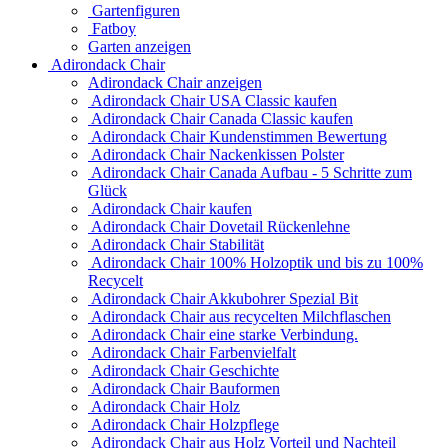
Gartenfiguren
Fatboy
Garten anzeigen
Adirondack Chair
Adirondack Chair anzeigen
Adirondack Chair USA Classic kaufen
Adirondack Chair Canada Classic kaufen
Adirondack Chair Kundenstimmen Bewertung
Adirondack Chair Nackenkissen Polster
Adirondack Chair Canada Aufbau - 5 Schritte zum
Glück
Adirondack Chair kaufen
Adirondack Chair Dovetail Rückenlehne
Adirondack Chair Stabilität
Adirondack Chair 100% Holzoptik und bis zu 100%
Recycelt
Adirondack Chair Akkubohrer Spezial Bit
Adirondack Chair aus recycelten Milchflaschen
Adirondack Chair eine starke Verbindung.
Adirondack Chair Farbenvielfalt
Adirondack Chair Geschichte
Adirondack Chair Bauformen
Adirondack Chair Holz
Adirondack Chair Holzpflege
Adirondack Chair aus Holz Vorteil und Nachteil