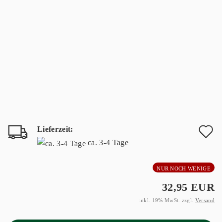
Lieferzeit:
A
ca. 3-4 Tage
d
NUR NOCH WENIGE
M
32,95 EUR
inkl. 19% MwSt. zzgl.
Versand