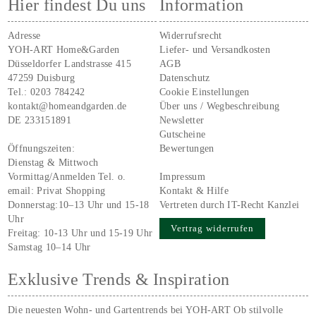
Hier findest Du uns
Information
Adresse
Widerrufsrecht
YOH-ART Home&Garden
Liefer- und Versandkosten
Düsseldorfer Landstrasse 415
AGB
47259 Duisburg
Datenschutz
Tel.:
0203 784242
Cookie Einstellungen
kontakt@homeandgarden.de
Über uns / Wegbeschreibung
DE 233151891
Newsletter
Gutscheine
Öffnungszeiten:
Bewertungen
Dienstag & Mittwoch
Vormittag/Anmelden Tel. o.
Impressum
email:
Privat Shopping
Kontakt & Hilfe
Donnerstag:10–13 Uhr und 15-18
Vertreten durch IT-Recht Kanzlei
Uhr
Vertrag widerrufen
Freitag: 10-13 Uhr und 15-19 Uhr
Samstag 10–14 Uhr
Exklusive Trends & Inspiration
Die neuesten Wohn- und Gartentrends bei YOH‑ART Ob stilvolle