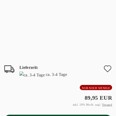
Lieferzeit:
A
ca. 3-4 Tage
d
NUR NOCH WENIGE
M
89,95 EUR
inkl. 19% MwSt. zzgl.
Versand