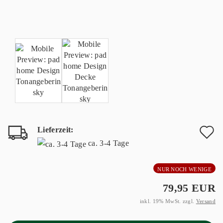
Lieferzeit:
A
ca. 3-4 Tage
d
NUR NOCH WENIGE
M
79,95 EUR
inkl. 19% MwSt. zzgl.
Versand