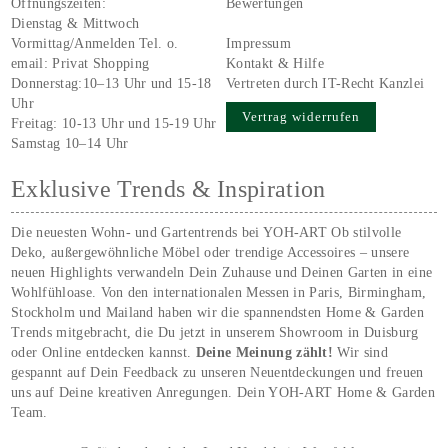
Öffnungszeiten:
Bewertungen
Dienstag & Mittwoch
Vormittag/Anmelden Tel. o.
Impressum
email:
Privat Shopping
Kontakt & Hilfe
Donnerstag:10–13 Uhr und 15-18
Vertreten durch IT-Recht Kanzlei
Uhr
Vertrag widerrufen
Freitag: 10-13 Uhr und 15-19 Uhr
Samstag 10–14 Uhr
Exklusive Trends & Inspiration
Die neuesten Wohn- und Gartentrends bei YOH‑ART Ob stilvolle
Deko, außergewöhnliche Möbel oder trendige Accessoires – unsere
neuen Highlights verwandeln Dein Zuhause und Deinen Garten in eine
Wohlfühloase. Von den internationalen Messen in Paris, Birmingham,
Stockholm und Mailand haben wir die spannendsten Home & Garden
Trends mitgebracht, die Du jetzt in unserem Showroom in Duisburg
oder Online entdecken kannst.
Deine Meinung zählt!
Wir sind
gespannt auf Dein Feedback zu unseren Neuentdeckungen und freuen
uns auf Deine kreativen Anregungen. Dein YOH‑ART Home & Garden
Team.