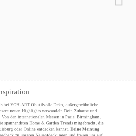
nspiration
ds bei YOH‑ART Ob stilvolle Deko, außergewöhnliche
unsere neuen Highlights verwandeln Dein Zuhause und
. Von den internationalen Messen in Paris, Birmingham,
ie spannendsten Home & Garden Trends mitgebracht, die
uisburg oder Online entdecken kannst.
Deine Meinung
Feedback zu unseren Neuentdeckungen und freuen uns auf