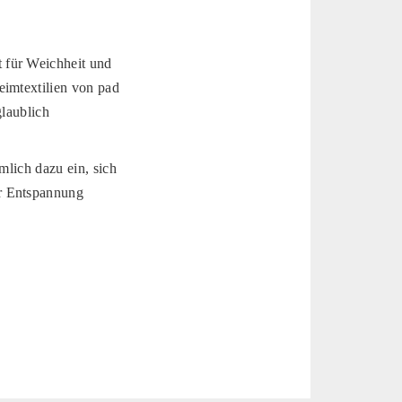
 für Weichheit und
eimtextilien von pad
glaublich
mlich dazu ein, sich
er Entspannung