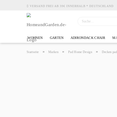
VERSAND FREI AB 39€ INNERHALB * DEUTSCHLAND
WOHNEN
GARTEN
ADIRONDACK CHAIR
MA
»
»
»
Startseite
Marken
Pad Home Design
Decken pad