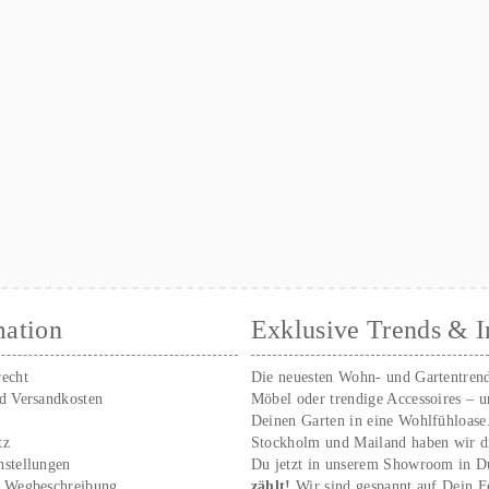
mation
Exklusive Trends & I
recht
Die neuesten Wohn- und Gartentren
nd Versandkosten
Möbel oder trendige Accessoires – 
Deinen Garten in eine Wohlfühloase
tz
Stockholm und Mailand haben wir d
nstellungen
Du jetzt in unserem Showroom in D
/ Wegbeschreibung
zählt!
Wir sind gespannt auf Dein 