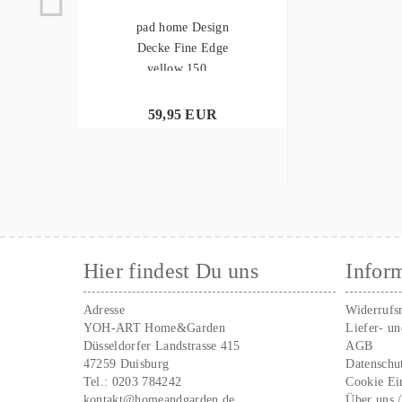
pad home Design
Decke Fine Edge
yellow 150...
59,95 EUR
Hier findest Du uns
Infor
Adresse
Widerrufs
YOH-ART Home&Garden
Liefer- u
Düsseldorfer Landstrasse 415
AGB
47259 Duisburg
Datenschu
Tel.:
0203 784242
Cookie Ei
kontakt@homeandgarden.de
Über uns 