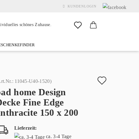
KUNDENLOGIN
dividuelles schönes Zuhause.
SCHENKEFINDER
& GARDEN
MARKEN
FAQ
%SALE%
KONTAKT
Auf
rt.Nr.:
11045-U40-1520
)
pad home Design
den
Konto erstellen
Decke Fine Edge
Merkzette
Passwort vergessen?
nthracite 150 x 200
Lieferzeit:
ca. 3-4 Tage