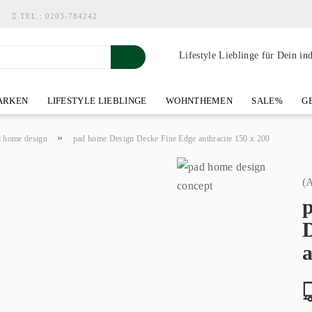
TEL.:
0203-784242
Lifestyle Lieblinge für Dein in
RKEN
LIFESTYLE LIEBLINGE
WOHNTHEMEN
SALE%
GE
SHOWROOM AN DER WASSERMÜHLE
ÜBER YOH-ART HOME 
»
 home design
pad home Design Decke Fine Edge anthracite 150 x 200
(A
a