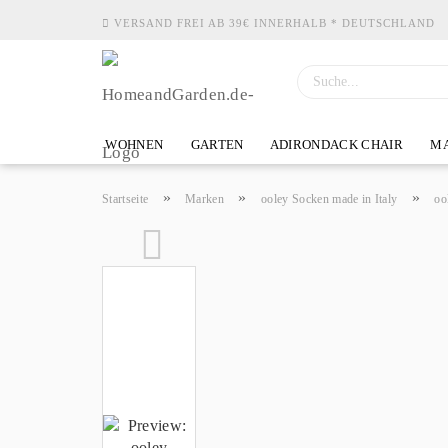
VERSAND FREI AB 39€ INNERHALB * DEUTSCHLAND
WOHNEN
GARTEN
ADIRONDACK CHAIR
MA
»
»
»
Startseite
Marken
ooley Socken made in Italy
oo