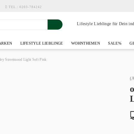
TEL.:
0203-784242
Lifestyle Lieblinge für Dein in
RKEN
LIFESTYLE LIEBLINGE
WOHNTHEMEN
SALE%
GE
SHOWROOM AN DER WASSERMÜHLE
ÜBER YOH-ART HOME 
ley Streetmood Light Soft Pink
(A
L