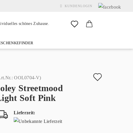
KUNDENLOGIN
dividuelles schönes Zuhause.
SCHENKEFINDER
& GARDEN
MARKEN
FAQ
%SALE%
KONTAKT
Auf
rt.Nr.:
OOL0704-V
)
ooley Streetmood
den
Konto erstellen
ight Soft Pink
Merkzette
Passwort vergessen?
Lieferzeit: