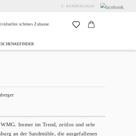
KUNDENLOGIN
dividuelles schönes Zuhause.
SCHENKEFINDER
& GARDEN
MARKEN
FAQ
%SALE%
KONTAKT
Konto erstellen
Passwort vergessen?
WMG. Immer im Trend, zeitlos und sehr
sburg an der Sandmühle, die ausgefallenen