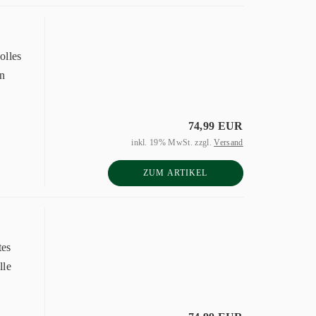
olles
in
74,99 EUR
inkl. 19% MwSt. zzgl.
Versand
ZUM ARTIKEL
tes
lle