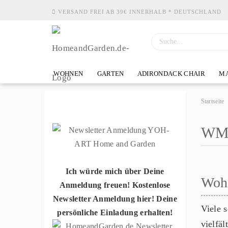
VERSAND FREI AB 39€ INNERHALB * DEUTSCHLAND
WOHNEN
GARTEN
ADIRONDACK CHAIR
MA
Startseite
WMG
Ich würde mich über Deine
Woh
Anmeldung freuen! Kostenlose
Newsletter Anmeldung hier! Deine
Viele 
persönliche Einladung erhalten!
vielfä