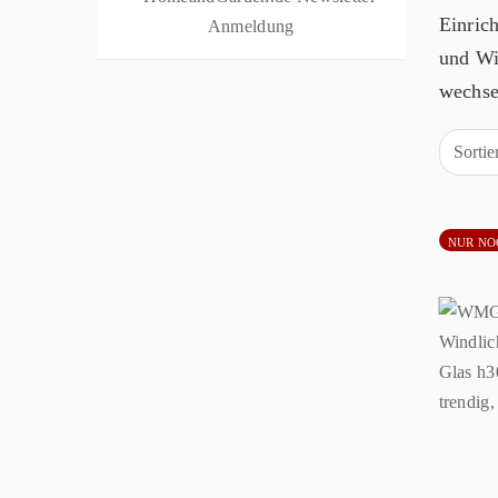
Einric
und Wi
wechse
Sorti
NUR NO