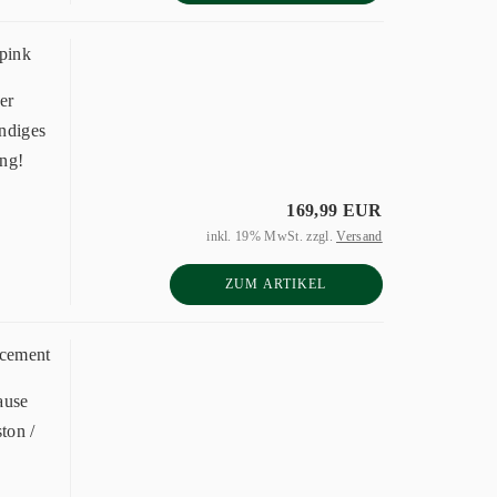
pink
er
endiges
ng!
169,99 EUR
inkl. 19% MwSt. zzgl.
Versand
ZUM ARTIKEL
 cement
ause
ton /