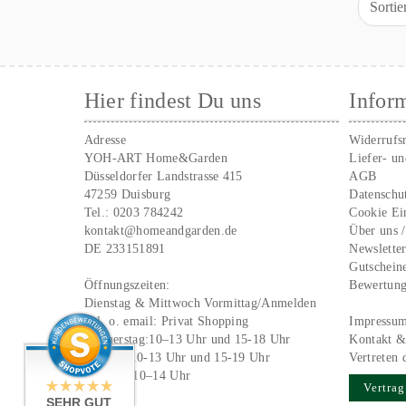
Sorti
Hier findest Du uns
Infor
Adresse
Widerrufs
YOH-ART Home&Garden
Liefer- u
Düsseldorfer Landstrasse 415
AGB
47259 Duisburg
Datenschu
Tel.:
0203 784242
Cookie Ei
kontakt@homeandgarden.de
Über uns 
DE 233151891
Newslette
Gutschein
Öffnungszeiten:
Bewertun
Dienstag & Mittwoch Vormittag/Anmelden
Tel. o. email:
Privat Shopping
Impressu
Donnerstag:10–13 Uhr und 15-18 Uhr
Kontakt &
Freitag: 10-13 Uhr und 15-19 Uhr
Vertreten 
Samstag 10–14 Uhr
Vertrag
SEHR GUT