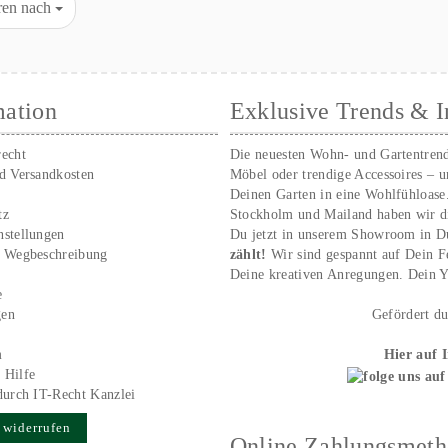
eren nach
mation
Exklusive Trends & I
recht
Die neuesten Wohn- und Gartentren
nd Versandkosten
Möbel oder trendige Accessoires – 
Deinen Garten in eine Wohlfühloase
tz
Stockholm und Mailand haben wir d
nstellungen
Du jetzt in unserem Showroom in D
/ Wegbeschreibung
zählt!
Wir sind gespannt auf Dein 
r
Deine kreativen Anregungen. Dei
e
gen
Gefördert d
m
Hier auf 
 Hilfe
durch IT-Recht Kanzlei
 widerrufen
Online Zahlungsmet