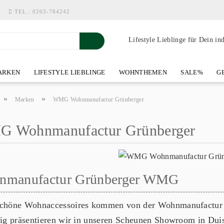
TEL.:
0203-784242
Lifestyle Lieblinge für Dein in
RKEN
LIFESTYLE LIEBLINGE
WOHNTHEMEN
SALE%
GE
SHOWROOM AN DER WASSERMÜHLE
ÜBER YOH-ART HOME 
»
»
Marken
WMG Wohnmanufactur Grünberger
 Wohnmanufactur Grünberger
nmanufactur Grünberger WMG
schöne Wohnaccessoires kommen von der Wohnmanufactur 
ltig präsentieren wir in unseren Scheunen Showroom in Dui