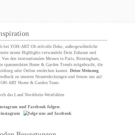
nspiration
ds bei YOH‑ART Ob stilvolle Deko, außergewöhnliche
unsere neuen Highlights verwandeln Dein Zuhause und
. Von den internationalen Messen in Paris, Birmingham,
ie spannendsten Home & Garden Trends mitgebracht, die
uisburg oder Online entdecken kannst.
Deine Meinung
Feedback zu unseren Neuentdeckungen und freuen uns auf
n YOH‑ART Home & Garden Team.
urch das Land Nordrhein-Westfahlen
Instagram und Facebook folgen:
hoden Bewertungen