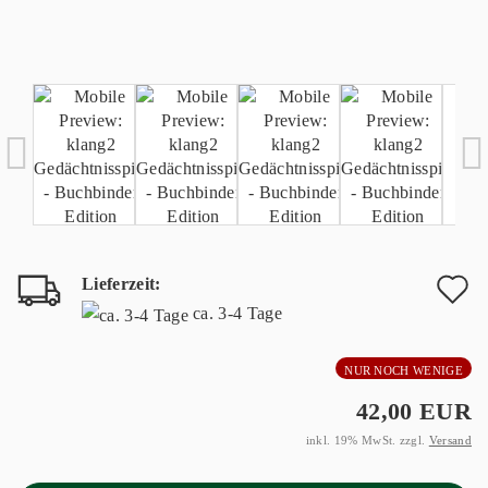
Lieferzeit:
A
ca. 3-4 Tage
d
NUR NOCH WENIGE
M
42,00 EUR
inkl. 19% MwSt. zzgl.
Versand