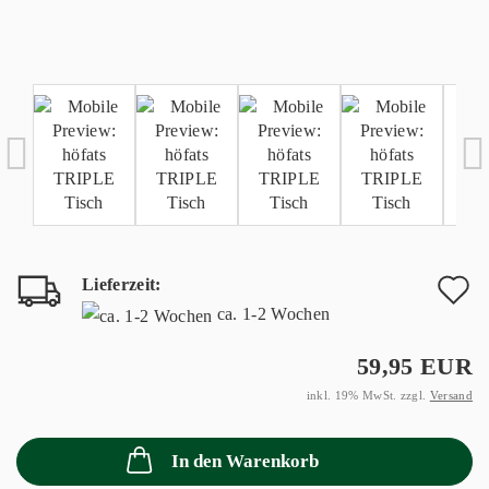
Lieferzeit:
A
ca. 1-2 Wochen
d
59,95 EUR
M
inkl. 19% MwSt. zzgl.
Versand
In den Warenkorb