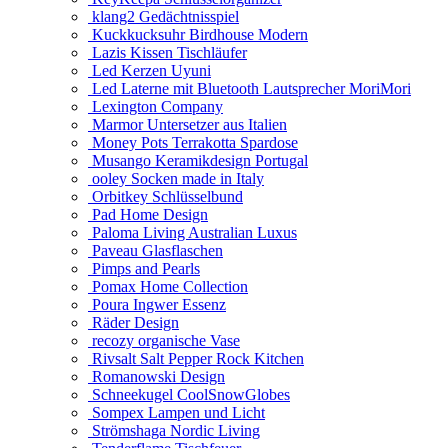
klang2 Gedächtnisspiel
Kuckkucksuhr Birdhouse Modern
Lazis Kissen Tischläufer
Led Kerzen Uyuni
Led Laterne mit Bluetooth Lautsprecher MoriMori
Lexington Company
Marmor Untersetzer aus Italien
Money Pots Terrakotta Spardose
Musango Keramikdesign Portugal
ooley Socken made in Italy
Orbitkey Schlüsselbund
Pad Home Design
Paloma Living Australian Luxus
Paveau Glasflaschen
Pimps and Pearls
Pomax Home Collection
Poura Ingwer Essenz
Räder Design
recozy organische Vase
Rivsalt Salt Pepper Rock Kitchen
Romanowski Design
Schneekugel CoolSnowGlobes
Sompex Lampen und Licht
Strömshaga Nordic Living