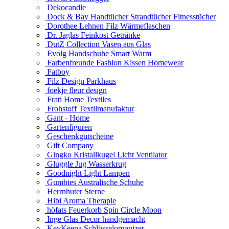
Dekocandle
Dock & Bay Handtücher Strandtücher Fitnesstücher
Dorothee Lehnen Filz Wärmeflaschen
Dr. Jaglas Feinkost Getränke
DutZ Collection Vasen aus Glas
Evolg Handschuhe Smart Warm
Farbenfreunde Fashion Kissen Homewear
Fatboy
Filz Design Parkhaus
foekje fleur design
Frati Home Textiles
Frohstoff Textilmanufaktur
Gant - Home
Gartenfiguren
Geschenkgutscheine
Gift Company
Gingko Kristallkugel Licht Ventilator
Gluggle Jug Wasserkrug
Goodnight Light Lampen
Gumbies Australische Schuhe
Herrnhuter Sterne
Hibi Aroma Therapie
höfats Feuerkorb Spin Circle Moon
Inge Glas Decor handgemacht
KeyKeepa Schlüsselorganizer