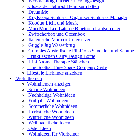
Werkwaardig Interieur Lieblingsdesign
Closca der Fahrrad Helm zum falten
DreamMe
KeyKeepa Schlüssel Organizer Schlüssel Manager
Kooduu Licht und Musik
Mori Mori Led Laterne Bluetooth Lautsprecher
Zwitscherbox und Oceanbox
Italienische Marmor Untersetzer
Guggle Jug Wasserkrug
Gumbies Australische FlipFlops Sandalen und Schuhe
Trinkflaschen Carry Design Bottle
Hibi Aroma Therapie Stäbchen
The Scottish Fine Soaps Company Seife
Lifestyle Lieblinge anzeigen
Wohnthemen
Wohnthemen anzeigen
Smarte Wohnideen
Nachhaltige Wohnideen
Frühjahr Wohnideen
Sommerliche Wohnideen
Herbstliche Wohnideen
Winterliche Wohnideen
Weihnachtliche Ideen
Oster Ideen
Wohnideen für Vierbeiner