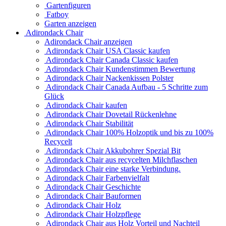
Gartenfiguren
Fatboy
Garten anzeigen
Adirondack Chair
Adirondack Chair anzeigen
Adirondack Chair USA Classic kaufen
Adirondack Chair Canada Classic kaufen
Adirondack Chair Kundenstimmen Bewertung
Adirondack Chair Nackenkissen Polster
Adirondack Chair Canada Aufbau - 5 Schritte zum
Glück
Adirondack Chair kaufen
Adirondack Chair Dovetail Rückenlehne
Adirondack Chair Stabilität
Adirondack Chair 100% Holzoptik und bis zu 100%
Recycelt
Adirondack Chair Akkubohrer Spezial Bit
Adirondack Chair aus recycelten Milchflaschen
Adirondack Chair eine starke Verbindung.
Adirondack Chair Farbenvielfalt
Adirondack Chair Geschichte
Adirondack Chair Bauformen
Adirondack Chair Holz
Adirondack Chair Holzpflege
Adirondack Chair aus Holz Vorteil und Nachteil