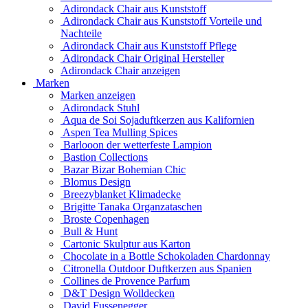
Adirondack Chair aus Kunststoff
Adirondack Chair aus Kunststoff Vorteile und
Nachteile
Adirondack Chair aus Kunststoff Pflege
Adirondack Chair Original Hersteller
Adirondack Chair anzeigen
Marken
Marken anzeigen
Adirondack Stuhl
Aqua de Soi Sojaduftkerzen aus Kalifornien
Aspen Tea Mulling Spices
Barlooon der wetterfeste Lampion
Bastion Collections
Bazar Bizar Bohemian Chic
Blomus Design
Breezyblanket Klimadecke
Brigitte Tanaka Organzataschen
Broste Copenhagen
Bull & Hunt
Cartonic Skulptur aus Karton
Chocolate in a Bottle Schokoladen Chardonnay
Citronella Outdoor Duftkerzen aus Spanien
Collines de Provence Parfum
D&T Design Wolldecken
David Fussenegger