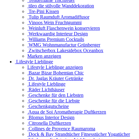
Tenderflame Tischfeuer
tileo die stilvolle Wanddekoration
Tre-Pini Kissen
Tulip Raumduft Aromadiffusor
Vinoos Wein Fruchtgummi
Weinluft Flaschenwein konservieren
Werkwaardig Interieur Design
Williams Premium Cocktails
WMG Wohnmanufactur Grünberger
Zwitscherbox Lakesidebox Oceanbox
Marken anzeigen
Lifestyle Lieblinge
Lifestyle Lieblinge anzeigen
Bazar Bizar Bohemian Chic
Dr. Jaglas Kräuter Getränke
Lifestyle Lieblinge
Räder Lichthäuser
Geschenke für den Liebsten
Geschenke für die Liebste
Geschenkgutscheine
Aqua de Soi Aromatherapie Duftkerzen
Blomus Interior Design
Citronella Duftkerzen
Collines de Provence Raumaroma
Dock & Bay Strandtücher Fitnesstücher Yogatücher