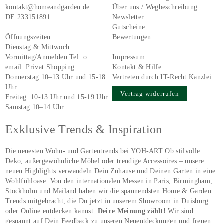
kontakt@homeandgarden.de
Über uns / Wegbeschreibung
DE 233151891
Newsletter
Gutscheine
Öffnungszeiten:
Bewertungen
Dienstag & Mittwoch
Vormittag/Anmelden Tel. o.
Impressum
email:
Privat Shopping
Kontakt & Hilfe
Donnerstag:10–13 Uhr und 15-18
Vertreten durch IT-Recht Kanzlei
Uhr
Vertrag widerrufen
Freitag: 10-13 Uhr und 15-19 Uhr
Samstag 10–14 Uhr
Exklusive Trends & Inspiration
Die neuesten Wohn- und Gartentrends bei YOH‑ART Ob stilvolle
Deko, außergewöhnliche Möbel oder trendige Accessoires – unsere
neuen Highlights verwandeln Dein Zuhause und Deinen Garten in eine
Wohlfühloase. Von den internationalen Messen in Paris, Birmingham,
Stockholm und Mailand haben wir die spannendsten Home & Garden
Trends mitgebracht, die Du jetzt in unserem Showroom in Duisburg
oder Online entdecken kannst.
Deine Meinung zählt!
Wir sind
gespannt auf Dein Feedback zu unseren Neuentdeckungen und freuen