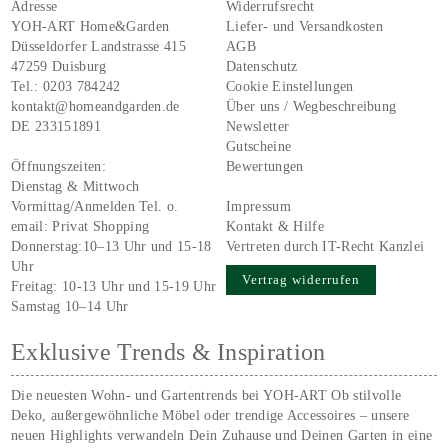
Adresse
Widerrufsrecht
YOH-ART Home&Garden
Liefer- und Versandkosten
Düsseldorfer Landstrasse 415
AGB
47259 Duisburg
Datenschutz
Tel.:
0203 784242
Cookie Einstellungen
kontakt@homeandgarden.de
Über uns / Wegbeschreibung
DE 233151891
Newsletter
Gutscheine
Öffnungszeiten:
Bewertungen
Dienstag & Mittwoch
Vormittag/Anmelden Tel. o.
Impressum
email:
Privat Shopping
Kontakt & Hilfe
Donnerstag:10–13 Uhr und 15-18
Vertreten durch IT-Recht Kanzlei
Uhr
Vertrag widerrufen
Freitag: 10-13 Uhr und 15-19 Uhr
Samstag 10–14 Uhr
Exklusive Trends & Inspiration
Die neuesten Wohn- und Gartentrends bei YOH‑ART Ob stilvolle
Deko, außergewöhnliche Möbel oder trendige Accessoires – unsere
neuen Highlights verwandeln Dein Zuhause und Deinen Garten in eine