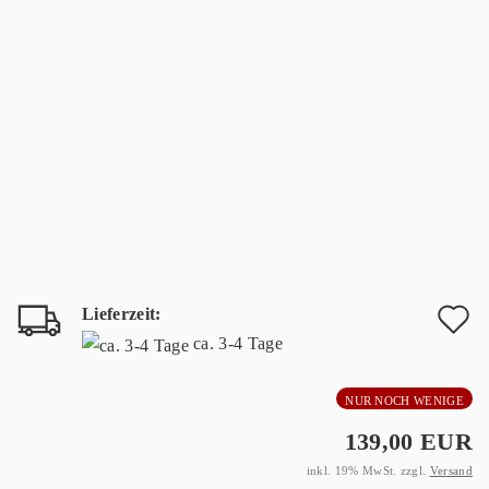
Lieferzeit:
A
ca. 3-4 Tage
d
NUR NOCH WENIGE
M
139,00 EUR
inkl. 19% MwSt. zzgl.
Versand