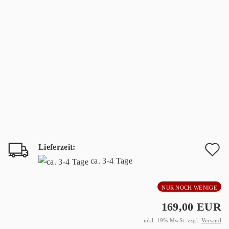
Lieferzeit:
A
ca. 3-4 Tage
d
NUR NOCH WENIGE
M
169,00 EUR
inkl. 19% MwSt. zzgl.
Versand