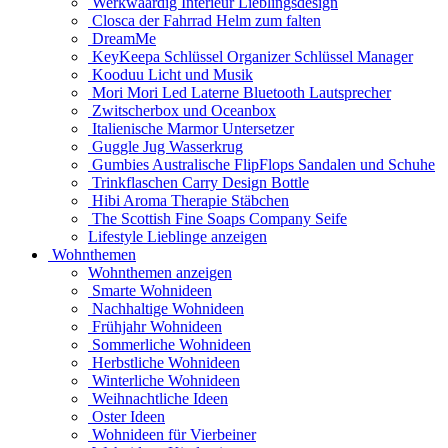
Werkwaardig Interieur Lieblingsdesign
Closca der Fahrrad Helm zum falten
DreamMe
KeyKeepa Schlüssel Organizer Schlüssel Manager
Kooduu Licht und Musik
Mori Mori Led Laterne Bluetooth Lautsprecher
Zwitscherbox und Oceanbox
Italienische Marmor Untersetzer
Guggle Jug Wasserkrug
Gumbies Australische FlipFlops Sandalen und Schuhe
Trinkflaschen Carry Design Bottle
Hibi Aroma Therapie Stäbchen
The Scottish Fine Soaps Company Seife
Lifestyle Lieblinge anzeigen
Wohnthemen
Wohnthemen anzeigen
Smarte Wohnideen
Nachhaltige Wohnideen
Frühjahr Wohnideen
Sommerliche Wohnideen
Herbstliche Wohnideen
Winterliche Wohnideen
Weihnachtliche Ideen
Oster Ideen
Wohnideen für Vierbeiner