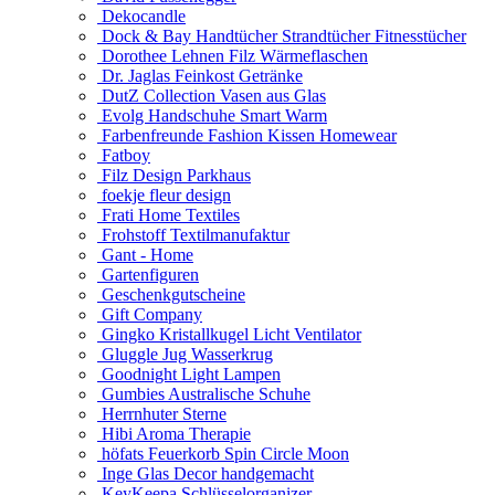
Dekocandle
Dock & Bay Handtücher Strandtücher Fitnesstücher
Dorothee Lehnen Filz Wärmeflaschen
Dr. Jaglas Feinkost Getränke
DutZ Collection Vasen aus Glas
Evolg Handschuhe Smart Warm
Farbenfreunde Fashion Kissen Homewear
Fatboy
Filz Design Parkhaus
foekje fleur design
Frati Home Textiles
Frohstoff Textilmanufaktur
Gant - Home
Gartenfiguren
Geschenkgutscheine
Gift Company
Gingko Kristallkugel Licht Ventilator
Gluggle Jug Wasserkrug
Goodnight Light Lampen
Gumbies Australische Schuhe
Herrnhuter Sterne
Hibi Aroma Therapie
höfats Feuerkorb Spin Circle Moon
Inge Glas Decor handgemacht
KeyKeepa Schlüsselorganizer