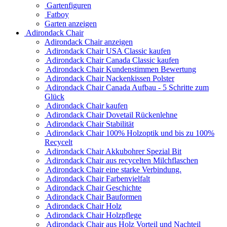
Gartenfiguren
Fatboy
Garten anzeigen
Adirondack Chair
Adirondack Chair anzeigen
Adirondack Chair USA Classic kaufen
Adirondack Chair Canada Classic kaufen
Adirondack Chair Kundenstimmen Bewertung
Adirondack Chair Nackenkissen Polster
Adirondack Chair Canada Aufbau - 5 Schritte zum
Glück
Adirondack Chair kaufen
Adirondack Chair Dovetail Rückenlehne
Adirondack Chair Stabilität
Adirondack Chair 100% Holzoptik und bis zu 100%
Recycelt
Adirondack Chair Akkubohrer Spezial Bit
Adirondack Chair aus recycelten Milchflaschen
Adirondack Chair eine starke Verbindung.
Adirondack Chair Farbenvielfalt
Adirondack Chair Geschichte
Adirondack Chair Bauformen
Adirondack Chair Holz
Adirondack Chair Holzpflege
Adirondack Chair aus Holz Vorteil und Nachteil