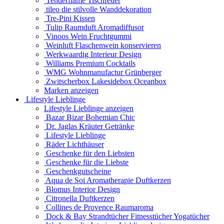
Tenderflame Tischfeuer
tileo die stilvolle Wanddekoration
Tre-Pini Kissen
Tulip Raumduft Aromadiffusor
Vinoos Wein Fruchtgummi
Weinluft Flaschenwein konservieren
Werkwaardig Interieur Design
Williams Premium Cocktails
WMG Wohnmanufactur Grünberger
Zwitscherbox Lakesidebox Oceanbox
Marken anzeigen
Lifestyle Lieblinge
Lifestyle Lieblinge anzeigen
Bazar Bizar Bohemian Chic
Dr. Jaglas Kräuter Getränke
Lifestyle Lieblinge
Räder Lichthäuser
Geschenke für den Liebsten
Geschenke für die Liebste
Geschenkgutscheine
Aqua de Soi Aromatherapie Duftkerzen
Blomus Interior Design
Citronella Duftkerzen
Collines de Provence Raumaroma
Dock & Bay Strandtücher Fitnesstücher Yogatücher