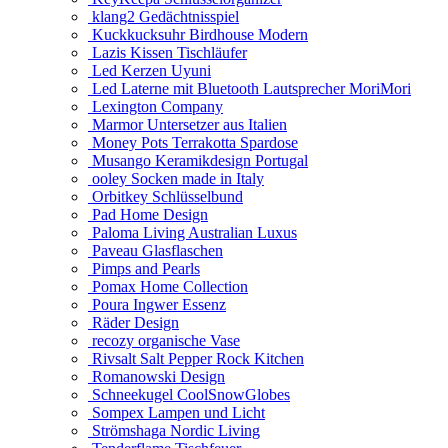
klang2 Gedächtnisspiel
Kuckkucksuhr Birdhouse Modern
Lazis Kissen Tischläufer
Led Kerzen Uyuni
Led Laterne mit Bluetooth Lautsprecher MoriMori
Lexington Company
Marmor Untersetzer aus Italien
Money Pots Terrakotta Spardose
Musango Keramikdesign Portugal
ooley Socken made in Italy
Orbitkey Schlüsselbund
Pad Home Design
Paloma Living Australian Luxus
Paveau Glasflaschen
Pimps and Pearls
Pomax Home Collection
Poura Ingwer Essenz
Räder Design
recozy organische Vase
Rivsalt Salt Pepper Rock Kitchen
Romanowski Design
Schneekugel CoolSnowGlobes
Sompex Lampen und Licht
Strömshaga Nordic Living