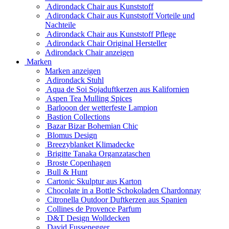
Adirondack Chair aus Kunststoff
Adirondack Chair aus Kunststoff Vorteile und
Nachteile
Adirondack Chair aus Kunststoff Pflege
Adirondack Chair Original Hersteller
Adirondack Chair anzeigen
Marken
Marken anzeigen
Adirondack Stuhl
Aqua de Soi Sojaduftkerzen aus Kalifornien
Aspen Tea Mulling Spices
Barlooon der wetterfeste Lampion
Bastion Collections
Bazar Bizar Bohemian Chic
Blomus Design
Breezyblanket Klimadecke
Brigitte Tanaka Organzataschen
Broste Copenhagen
Bull & Hunt
Cartonic Skulptur aus Karton
Chocolate in a Bottle Schokoladen Chardonnay
Citronella Outdoor Duftkerzen aus Spanien
Collines de Provence Parfum
D&T Design Wolldecken
David Fussenegger