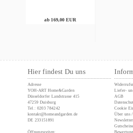
ab 169,00 EUR
Hier findest Du uns
Infor
Adresse
Widerrufs
YOH-ART Home&Garden
Liefer- u
Düsseldorfer Landstrasse 415
AGB
47259 Duisburg
Datenschu
Tel.:
0203 784242
Cookie Ei
kontakt@homeandgarden.de
Über uns 
DE 233151891
Newslette
Gutschein
Öffnungszeiten:
Bewertun