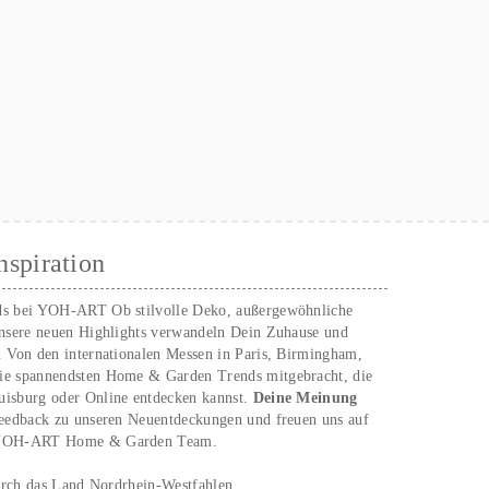
nspiration
ds bei YOH‑ART Ob stilvolle Deko, außergewöhnliche
unsere neuen Highlights verwandeln Dein Zuhause und
. Von den internationalen Messen in Paris, Birmingham,
ie spannendsten Home & Garden Trends mitgebracht, die
uisburg oder Online entdecken kannst.
Deine Meinung
Feedback zu unseren Neuentdeckungen und freuen uns auf
n YOH‑ART Home & Garden Team.
urch das Land Nordrhein-Westfahlen