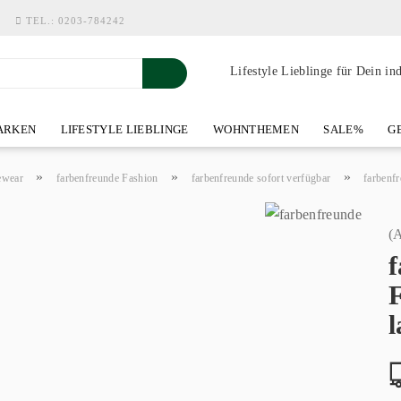
TEL.:
0203-784242
Lifestyle Lieblinge für Dein in
RKEN
LIFESTYLE LIEBLINGE
WOHNTHEMEN
SALE%
GE
SHOWROOM AN DER WASSERMÜHLE
ÜBER YOH-ART HOME 
»
»
»
ewear
farbenfreunde Fashion
farbenfreunde sofort verfügbar
farbenf
(A