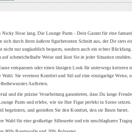
 Nicky Hose lang. Die Lounge Pants - Dein Garant für eine fantasti
sich durch ihren äußerst figurbetonten Schnitt aus, der Dir stets ei
ist nicht nur unglaublich bequem, sondern auch ein echter Blickfang.
 auf schmeichelhafte Weise und lässt Sie in jeder Situation strahlen.
ause entspannen oder einen lässigen Look für unterwegs kreieren 
e Wahl. Sie vereinen Komfort und Stil auf eine einzigartige Weise, 
selbstbewusstes Auftreten.
ial und die präzise Verarbeitung garantieren, dass Du lange Freud
Lounge Pants und erlebe, wie sie Ihre Figur perfekt in Szene setzen
il begeistern, und genießen Sie den Komfort, den sie Ihnen bietet.
re Wahl für eine großartige Silhouette und ein unschlagbares Trage
 aus 80% Baumwolle und 20% Polyester