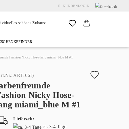
KUNDENLOGIN
dividuelles schönes Zuhause.
SCHENKEFINDER
& GARDEN
MARKEN
FAQ
%SALE%
KONTAKT
reunde Fashion Nicky Hose-lang miami_blue M #1
Auf
rt.Nr.:
ART1661
)
farbenfreunde
den
Konto erstellen
Fashion Nicky Hose-
Merkzette
Passwort vergessen?
lang miami_blue M #1
Lieferzeit:
ca. 3-4 Tage