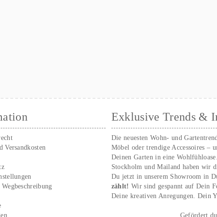
mation
Exklusive Trends & I
recht
Die neuesten Wohn- und Gartentren
nd Versandkosten
Möbel oder trendige Accessoires – 
Deinen Garten in eine Wohlfühloase
tz
Stockholm und Mailand haben wir d
nstellungen
Du jetzt in unserem Showroom in D
/ Wegbeschreibung
zählt!
Wir sind gespannt auf Dein 
r
Deine kreativen Anregungen. Dei
e
gen
Gefördert d