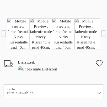
Lieferzeit:
A
d
M
Farbe: