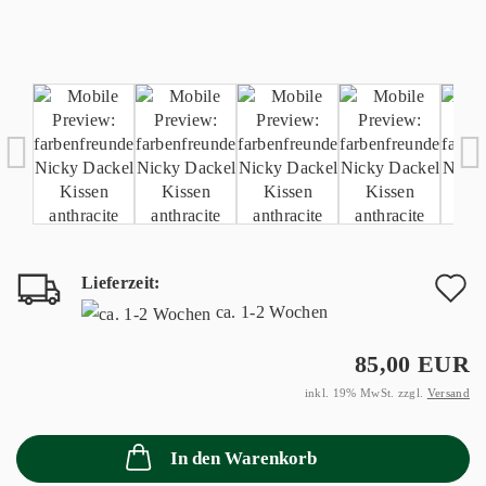
Lieferzeit:
A
ca. 1-2 Wochen
d
85,00 EUR
M
inkl. 19% MwSt. zzgl.
Versand
In den Warenkorb