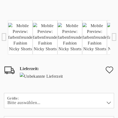
Lieferzeit:
A
d
M
Größe: