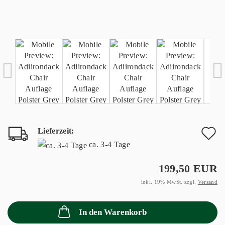
Lieferzeit:
A
ca. 3-4 Tage
d
199,50 EUR
M
inkl. 19% MwSt. zzgl.
Versand
In den Warenkorb