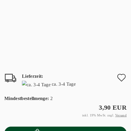
Lieferzeit:
A
ca. 3-4 Tage
d
Mindestbestellmenge:
2
M
3,90 EUR
inkl. 19% MwSt. zzgl.
Versand