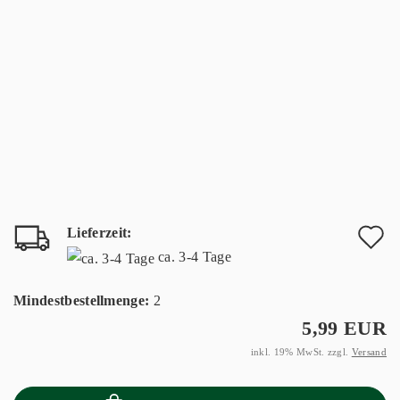
Lieferzeit:
A
ca. 3-4 Tage
d
Mindestbestellmenge:
2
M
5,99 EUR
inkl. 19% MwSt. zzgl.
Versand