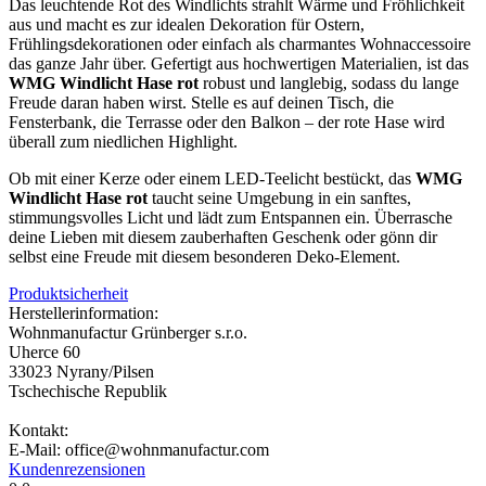
Das leuchtende Rot des Windlichts strahlt Wärme und Fröhlichkeit
aus und macht es zur idealen Dekoration für Ostern,
Frühlingsdekorationen oder einfach als charmantes Wohnaccessoire
das ganze Jahr über. Gefertigt aus hochwertigen Materialien, ist das
WMG Windlicht Hase rot
robust und langlebig, sodass du lange
Freude daran haben wirst. Stelle es auf deinen Tisch, die
Fensterbank, die Terrasse oder den Balkon – der rote Hase wird
überall zum niedlichen Highlight.
Ob mit einer Kerze oder einem LED-Teelicht bestückt, das
WMG
Windlicht Hase rot
taucht seine Umgebung in ein sanftes,
stimmungsvolles Licht und lädt zum Entspannen ein. Überrasche
deine Lieben mit diesem zauberhaften Geschenk oder gönn dir
selbst eine Freude mit diesem besonderen Deko-Element.
Produktsicherheit
Herstellerinformation:
Wohnmanufactur Grünberger s.r.o.
Uherce 60
33023 Nyrany/Pilsen
Tschechische Republik
Kontakt:
E-Mail: office@wohnmanufactur.com
Kundenrezensionen