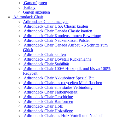
Gartenfiguren
Fatboy
Garten anzeigen
Adirondack Chair
Adirondack Chair anzeigen
Adirondack Chair USA Classic kaufen
Adirondack Chair Canada Classic kaufen
Adirondack Chair Kundenstimmen Bewertung
Adirondack Chair Nackenkissen Polster
Adirondack Chair Canada Aufbau - 5 Schritte zum
Glück
Adirondack Chair kaufen
Adirondack Chair Dovetail Rückenlehne
Adirondack Chair Stabilität
Adirondack Chair 100% Holzoptik und bis zu 100%
Recycelt
Adirondack Chair Akkubohrer Spezial Bit
Adirondack Chair aus recycelten Milchflaschen
Adirondack Chair eine starke Verbindung.
Adirondack Chair Farbenvielfalt
Adirondack Chair Geschichte
Adirondack Chair Bauformen
Adirondack Chair Holz
Adirondack Chair Holzpflege
Adirondack Chair aus Holz Vorteil und Nachteil