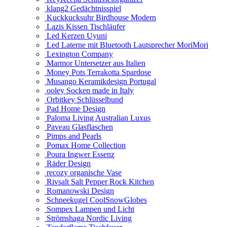
klang2 Gedächtnisspiel
Kuckkucksuhr Birdhouse Modern
Lazis Kissen Tischläufer
Led Kerzen Uyuni
Led Laterne mit Bluetooth Lautsprecher MoriMori
Lexington Company
Marmor Untersetzer aus Italien
Money Pots Terrakotta Spardose
Musango Keramikdesign Portugal
ooley Socken made in Italy
Orbitkey Schlüsselbund
Pad Home Design
Paloma Living Australian Luxus
Paveau Glasflaschen
Pimps and Pearls
Pomax Home Collection
Poura Ingwer Essenz
Räder Design
recozy organische Vase
Rivsalt Salt Pepper Rock Kitchen
Romanowski Design
Schneekugel CoolSnowGlobes
Sompex Lampen und Licht
Strömshaga Nordic Living