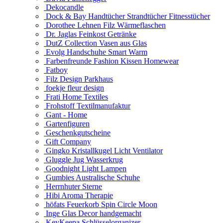
Dekocandle
Dock & Bay Handtücher Strandtücher Fitnesstücher
Dorothee Lehnen Filz Wärmeflaschen
Dr. Jaglas Feinkost Getränke
DutZ Collection Vasen aus Glas
Evolg Handschuhe Smart Warm
Farbenfreunde Fashion Kissen Homewear
Fatboy
Filz Design Parkhaus
foekje fleur design
Frati Home Textiles
Frohstoff Textilmanufaktur
Gant - Home
Gartenfiguren
Geschenkgutscheine
Gift Company
Gingko Kristallkugel Licht Ventilator
Gluggle Jug Wasserkrug
Goodnight Light Lampen
Gumbies Australische Schuhe
Herrnhuter Sterne
Hibi Aroma Therapie
höfats Feuerkorb Spin Circle Moon
Inge Glas Decor handgemacht
KeyKeepa Schlüsselorganizer