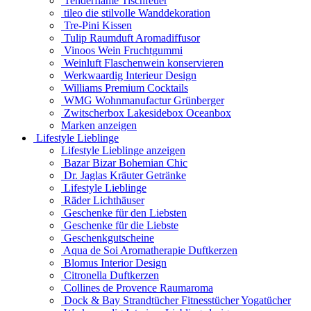
Tenderflame Tischfeuer
tileo die stilvolle Wanddekoration
Tre-Pini Kissen
Tulip Raumduft Aromadiffusor
Vinoos Wein Fruchtgummi
Weinluft Flaschenwein konservieren
Werkwaardig Interieur Design
Williams Premium Cocktails
WMG Wohnmanufactur Grünberger
Zwitscherbox Lakesidebox Oceanbox
Marken anzeigen
Lifestyle Lieblinge
Lifestyle Lieblinge anzeigen
Bazar Bizar Bohemian Chic
Dr. Jaglas Kräuter Getränke
Lifestyle Lieblinge
Räder Lichthäuser
Geschenke für den Liebsten
Geschenke für die Liebste
Geschenkgutscheine
Aqua de Soi Aromatherapie Duftkerzen
Blomus Interior Design
Citronella Duftkerzen
Collines de Provence Raumaroma
Dock & Bay Strandtücher Fitnesstücher Yogatücher