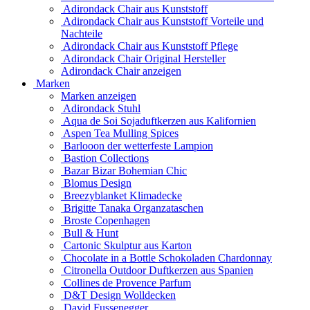
Adirondack Chair aus Kunststoff
Adirondack Chair aus Kunststoff Vorteile und
Nachteile
Adirondack Chair aus Kunststoff Pflege
Adirondack Chair Original Hersteller
Adirondack Chair anzeigen
Marken
Marken anzeigen
Adirondack Stuhl
Aqua de Soi Sojaduftkerzen aus Kalifornien
Aspen Tea Mulling Spices
Barlooon der wetterfeste Lampion
Bastion Collections
Bazar Bizar Bohemian Chic
Blomus Design
Breezyblanket Klimadecke
Brigitte Tanaka Organzataschen
Broste Copenhagen
Bull & Hunt
Cartonic Skulptur aus Karton
Chocolate in a Bottle Schokoladen Chardonnay
Citronella Outdoor Duftkerzen aus Spanien
Collines de Provence Parfum
D&T Design Wolldecken
David Fussenegger