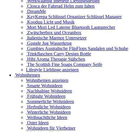
Werkwaardig Interieur Lieblingsdesign
Closca der Fahrrad Helm zum falten
DreamMe
KeyKeepa Schlüssel Organizer Schlüssel Manager
Kooduu Licht und Musik
Mori Mori Led Laterne Bluetooth Lautsprecher
Zwitscherbox und Oceanbox
Italienische Marmor Untersetzer
Guggle Jug Wasserkrug
Gumbies Australische FlipFlops Sandalen und Schuhe
Trinkflaschen Carry Design Bottle
Hibi Aroma Therapie Stäbchen
The Scottish Fine Soaps Company Seife
Lifestyle Lieblinge anzeigen
Wohnthemen
Wohnthemen anzeigen
Smarte Wohnideen
Nachhaltige Wohnideen
Frühjahr Wohnideen
Sommerliche Wohnideen
Herbstliche Wohnideen
Winterliche Wohnideen
Weihnachtliche Ideen
Oster Ideen
Wohnideen für Vierbeiner