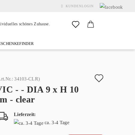
KUNDENLOGIN
dividuelles schönes Zuhause.
SCHENKEFINDER
& GARDEN
MARKEN
FAQ
%SALE%
KONTAKT
Auf
rt.Nr.:
34103-CLR
)
IC - - DIA 9 x H 10
den
Konto erstellen
m - clear
Merkzette
Passwort vergessen?
Lieferzeit:
ca. 3-4 Tage