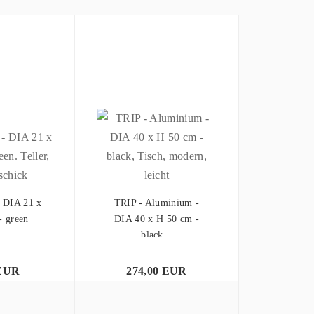
 DIA 21 x
TRIP - Aluminium -
- green
DIA 40 x H 50 cm -
black...
 EUR
274,00 EUR