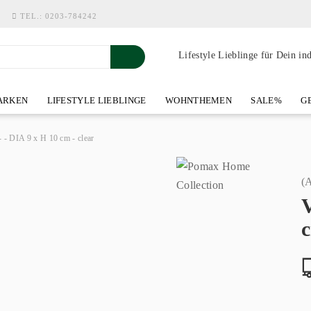
TEL.:
0203-784242
Lifestyle Lieblinge für Dein in
RKEN
LIFESTYLE LIEBLINGE
WOHNTHEMEN
SALE%
GE
SHOWROOM AN DER WASSERMÜHLE
ÜBER YOH-ART HOME 
 - DIA 9 x H 10 cm - clear
(A
V
c