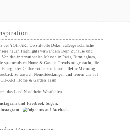
nspiration
ds bei YOH‑ART Ob stilvolle Deko, außergewöhnliche
unsere neuen Highlights verwandeln Dein Zuhause und
. Von den internationalen Messen in Paris, Birmingham,
ie spannendsten Home & Garden Trends mitgebracht, die
uisburg oder Online entdecken kannst.
Deine Meinung
Feedback zu unseren Neuentdeckungen und freuen uns auf
n YOH‑ART Home & Garden Team.
urch das Land Nordrhein-Westfahlen
Instagram und Facebook folgen:
hoden Bewertungen