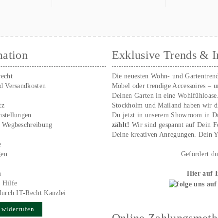
mation
Exklusive Trends & I
recht
Die neuesten Wohn- und Gartentren
nd Versandkosten
Möbel oder trendige Accessoires – 
Deinen Garten in eine Wohlfühloase
tz
Stockholm und Mailand haben wir d
nstellungen
Du jetzt in unserem Showroom in D
/ Wegbeschreibung
zählt!
Wir sind gespannt auf Dein 
r
Deine kreativen Anregungen. Dei
e
gen
Gefördert d
m
Hier auf 
 Hilfe
durch IT-Recht Kanzlei
 widerrufen
Online Zahlungsmet