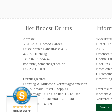
Hier findest Du uns
Infor
Adresse
Widerrufs
YOH-ART Home&Garden
Liefer- u
Düsseldorfer Landstrasse 415
AGB
47259 Duisburg
Datenschu
Tel.:
0203 784242
Cookie Ei
kontakt@homeandgarden.de
Über uns 
DE 233151891
Newslette
Gutschein
Öffnungszeiten:
Bewertun
Dienstag & Mittwoch Vormittag/Anmelden
Tel. o. email:
Privat Shopping
Impressu
Donnerstag:10–13 Uhr und 15-18 Uhr
Kontakt &
Freitag: 10-13 Uhr und 15-19 Uhr
Vertreten 
Samstag 10–14 Uhr
Vertrag
SEHR GUT