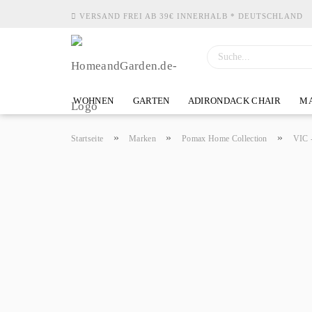
VERSAND FREI AB 39€ INNERHALB * DEUTSCHLAND
WOHNEN
GARTEN
ADIRONDACK CHAIR
MA
»
»
»
Startseite
Marken
Pomax Home Collection
VIC -