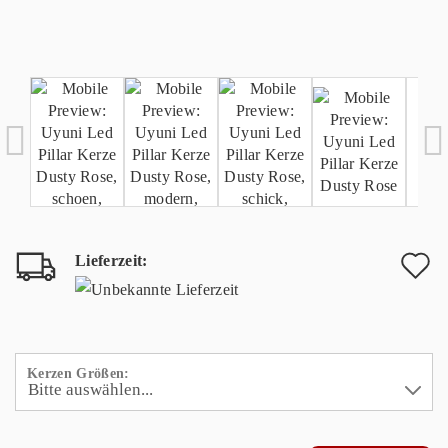
Lieferzeit:
A
d
M
Kerzen Größen: