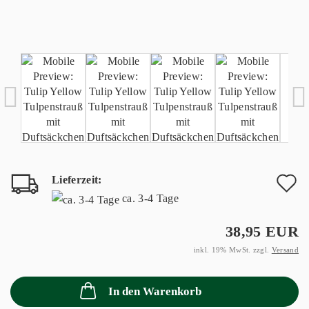
Lieferzeit:
A
ca. 3-4 Tage
d
38,95 EUR
M
inkl. 19% MwSt. zzgl.
Versand
In den Warenkorb