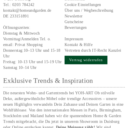
Tel.:
0203 784242
Cookie Einstellungen
kontakt@homeandgarden.de
Über uns / Wegbeschreibung
DE 233151891
Newsletter
Gutscheine
Öffnungszeiten:
Bewertungen
Dienstag & Mittwoch
Vormittag/Anmelden Tel. o.
Impressum
email:
Privat Shopping
Kontakt & Hilfe
Donnerstag:10–13 Uhr und 15-18
Vertreten durch IT-Recht Kanzlei
Uhr
Vertrag widerrufen
Freitag: 10-13 Uhr und 15-19 Uhr
Samstag 10–14 Uhr
Exklusive Trends & Inspiration
Die neuesten Wohn- und Gartentrends bei YOH‑ART Ob stilvolle
Deko, außergewöhnliche Möbel oder trendige Accessoires – unsere
neuen Highlights verwandeln Dein Zuhause und Deinen Garten in eine
Wohlfühloase. Von den internationalen Messen in Paris, Birmingham,
Stockholm und Mailand haben wir die spannendsten Home & Garden
Trends mitgebracht, die Du jetzt in unserem Showroom in Duisburg
oder Online entdecken kannst.
Deine Meinung zählt!
Wir sind