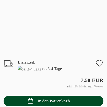
Lieferzeit:
A
ca. 3-4 Tage
d
7,50 EUR
M
inkl. 19% MwSt. zzgl.
Versand
In den Warenkorb