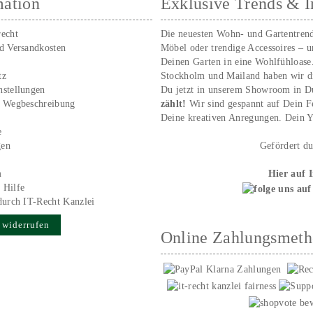
mation
Exklusive Trends & I
recht
Die neuesten Wohn- und Gartentren
nd Versandkosten
Möbel oder trendige Accessoires – 
Deinen Garten in eine Wohlfühloase
tz
Stockholm und Mailand haben wir d
nstellungen
Du jetzt in unserem Showroom in D
/ Wegbeschreibung
zählt!
Wir sind gespannt auf Dein 
r
Deine kreativen Anregungen. Dei
e
gen
Gefördert d
m
Hier auf 
 Hilfe
durch IT-Recht Kanzlei
 widerrufen
Online Zahlungsmet