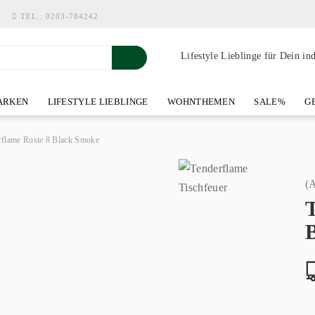
TEL.:
0203-784242
Lifestyle Lieblinge für Dein in
RKEN
LIFESTYLE LIEBLINGE
WOHNTHEMEN
SALE%
GE
SHOWROOM AN DER WASSERMÜHLE
ÜBER YOH-ART HOME 
rflame Rosie 8 Black Smoke
(A