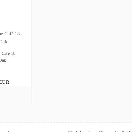
 Café 18
Oak
 EUR