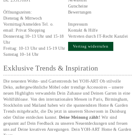
DE 233151891
Newsletter
Gutscheine
Öffnungszeiten:
Bewertungen
Dienstag & Mittwoch
Vormittag/Anmelden Tel. o.
Impressum
email:
Privat Shopping
Kontakt & Hilfe
Donnerstag:10–13 Uhr und 15-18
Vertreten durch IT-Recht Kanzlei
Uhr
Vertrag widerrufen
Freitag: 10-13 Uhr und 15-19 Uhr
Samstag 10–14 Uhr
Exklusive Trends & Inspiration
Die neuesten Wohn- und Gartentrends bei YOH‑ART Ob stilvolle
Deko, außergewöhnliche Möbel oder trendige Accessoires – unsere
neuen Highlights verwandeln Dein Zuhause und Deinen Garten in eine
Wohlfühloase. Von den internationalen Messen in Paris, Birmingham,
Stockholm und Mailand haben wir die spannendsten Home & Garden
Trends mitgebracht, die Du jetzt in unserem Showroom in Duisburg
oder Online entdecken kannst.
Deine Meinung zählt!
Wir sind
gespannt auf Dein Feedback zu unseren Neuentdeckungen und freuen
uns auf Deine kreativen Anregungen. Dein YOH‑ART Home & Garden