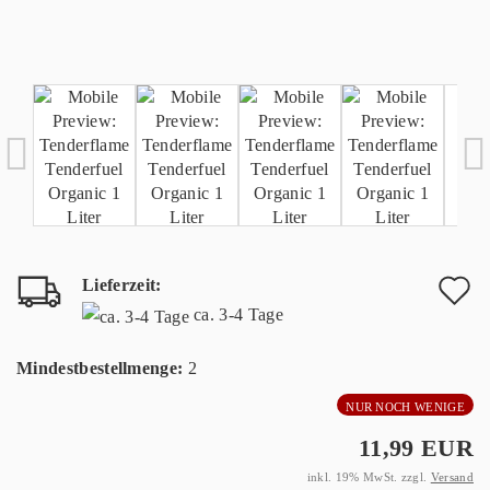
Lieferzeit:
A
ca. 3-4 Tage
d
Mindestbestellmenge:
2
M
NUR NOCH WENIGE
11,99 EUR
inkl. 19% MwSt. zzgl.
Versand