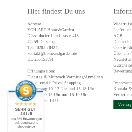
Hier findest Du uns
Infor
Adresse
Widerrufs
YOH-ART Home&Garden
Liefer- u
Düsseldorfer Landstrasse 415
AGB
47259 Duisburg
Datenschu
Tel.:
0203 784242
Cookie Ei
kontakt@homeandgarden.de
Über uns 
DE 233151891
Newslette
Gutschein
Öffnungszeiten:
Bewertun
Dienstag & Mittwoch Vormittag/Anmelden
Tel. o. email:
Privat Shopping
Impressu
Donnerstag:10–13 Uhr und 15-18 Uhr
Kontakt &
Freitag: 10-13 Uhr und 15-19 Uhr
Vertreten 
Samstag 10–14 Uhr
Vertrag
SEHR GUT
4.91 / 5
aus 369 Bewertungen
bei: google.com,
shopvote.de