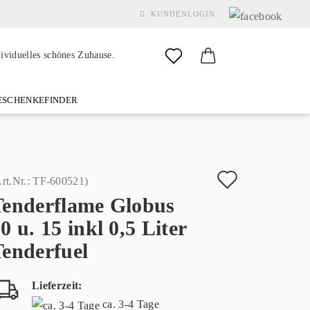
KUNDENLOGIN
dividuelles schönes Zuhause.
SCHENKEFINDER
& GARDEN
MARKEN
FAQ
%SALE%
KONTAKT
Auf
rt.Nr.:
TF-600521
)
Tenderflame Globus
den
Konto erstellen
0 u. 15 inkl 0,5 Liter
Merkzette
Passwort vergessen?
Tenderfuel
Lieferzeit:
ca. 3-4 Tage