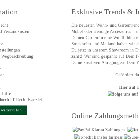
mation
Exklusive Trends & I
recht
Die neuesten Wohn- und Gartentren
nd Versandkosten
Möbel oder trendige Accessoires – 
Deinen Garten in eine Wohlfühloase
tz
Stockholm und Mailand haben wir d
nstellungen
Du jetzt in unserem Showroom in D
/ Wegbeschreibung
zählt!
Wir sind gespannt auf Dein 
r
Deine kreativen Anregungen. Dei
e
gen
Gefördert d
m
Hier auf 
 Hilfe
durch IT-Recht Kanzlei
 widerrufen
Online Zahlungsmet