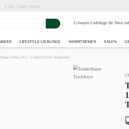
TEL.:
0203-784242
Lifestyle Lieblinge für Dein in
RKEN
LIFESTYLE LIEBLINGE
WOHNTHEMEN
SALE%
GE
SHOWROOM AN DER WASSERMÜHLE
ÜBER YOH-ART HOME 
flame Globus 10 u. 15 inkl 0,5 Liter Tenderfuel
(A
1