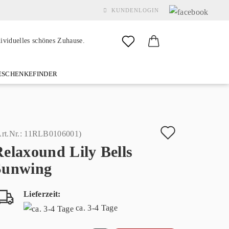
KUNDENLOGIN
dividuelles schönes Zuhause.
SCHENKEFINDER
& GARDEN
MARKEN
FAQ
%SALE%
KONTAKT
Auf
rt.Nr.:
11RLB0106001
)
elaxound Lily Bells
den
Konto erstellen
Sunwing
Merkzette
Passwort vergessen?
Lieferzeit:
ca. 3-4 Tage