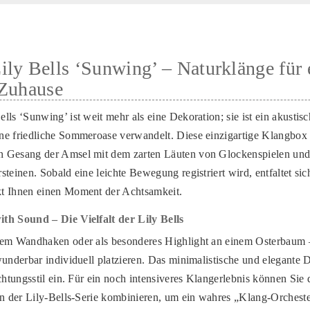
ly Bells ‘Sunwing’ – Naturklänge für 
 Zuhause
ls ‘Sunwing’ ist weit mehr als eine Dekoration; sie ist ein akustisc
ne friedliche Sommeroase verwandelt. Diese einzigartige Klangbox
 Gesang der Amsel mit dem zarten Läuten von Glockenspielen und
steinen. Sobald eine leichte Bewegung registriert wird, entfaltet si
t Ihnen einen Moment der Achtsamkeit.
th Sound – Die Vielfalt der Lily Bells
nem Wandhaken oder als besonderes Highlight an einem Osterbaum –
wunderbar individuell platzieren. Das minimalistische und elegante D
chtungsstil ein. Für ein noch intensiveres Klangerlebnis können Sie
en der Lily-Bells-Serie kombinieren, um ein wahres „Klang-Orcheste