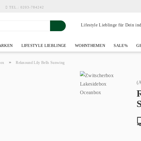
TEL.:
0203-784242
Lifestyle Lieblinge für Dein in
RKEN
LIFESTYLE LIEBLINGE
WOHNTHEMEN
SALE%
GE
SHOWROOM AN DER WASSERMÜHLE
ÜBER YOH-ART HOME 
»
box
Relaxound Lily Bells Sunwing
(A
R