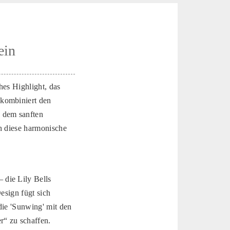
ein
hes Highlight, das
 kombiniert den
 dem sanften
ch diese harmonische
 die Lily Bells
esign fügt sich
 die 'Sunwing' mit den
r“ zu schaffen.