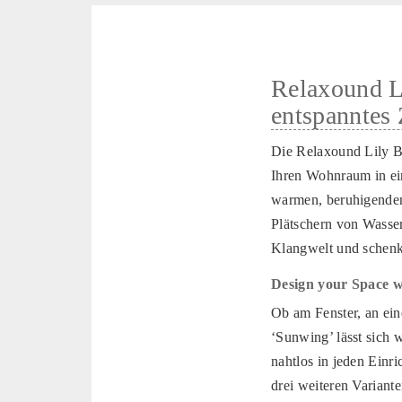
Relaxound Li
entspanntes
Die Relaxound Lily Bel
Ihren Wohnraum in ei
warmen, beruhigenden
Plätschern von Wasser
Klangwelt und schenk
Design your Space wi
Ob am Fenster, an ei
‘Sunwing’ lässt sich 
nahtlos in jeden Einri
drei weiteren Variant