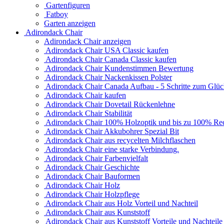
Gartenfiguren
Fatboy
Garten anzeigen
Adirondack Chair
Adirondack Chair anzeigen
Adirondack Chair USA Classic kaufen
Adirondack Chair Canada Classic kaufen
Adirondack Chair Kundenstimmen Bewertung
Adirondack Chair Nackenkissen Polster
Adirondack Chair Canada Aufbau - 5 Schritte zum Glü
Adirondack Chair kaufen
Adirondack Chair Dovetail Rückenlehne
Adirondack Chair Stabilität
Adirondack Chair 100% Holzoptik und bis zu 100% Rec
Adirondack Chair Akkubohrer Spezial Bit
Adirondack Chair aus recycelten Milchflaschen
Adirondack Chair eine starke Verbindung.
Adirondack Chair Farbenvielfalt
Adirondack Chair Geschichte
Adirondack Chair Bauformen
Adirondack Chair Holz
Adirondack Chair Holzpflege
Adirondack Chair aus Holz Vorteil und Nachteil
Adirondack Chair aus Kunststoff
Adirondack Chair aus Kunststoff Vorteile und Nachteile