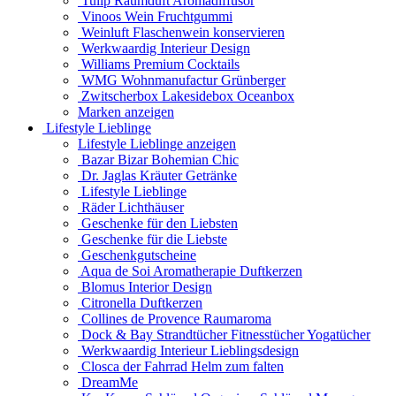
Tulip Raumduft Aromadiffusor
Vinoos Wein Fruchtgummi
Weinluft Flaschenwein konservieren
Werkwaardig Interieur Design
Williams Premium Cocktails
WMG Wohnmanufactur Grünberger
Zwitscherbox Lakesidebox Oceanbox
Marken anzeigen
Lifestyle Lieblinge
Lifestyle Lieblinge anzeigen
Bazar Bizar Bohemian Chic
Dr. Jaglas Kräuter Getränke
Lifestyle Lieblinge
Räder Lichthäuser
Geschenke für den Liebsten
Geschenke für die Liebste
Geschenkgutscheine
Aqua de Soi Aromatherapie Duftkerzen
Blomus Interior Design
Citronella Duftkerzen
Collines de Provence Raumaroma
Dock & Bay Strandtücher Fitnesstücher Yogatücher
Werkwaardig Interieur Lieblingsdesign
Closca der Fahrrad Helm zum falten
DreamMe