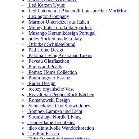
Led Kerzen Uyuni
Led Laterne mit Bluetooth Lautsprecher MoriMori
Lexington Company
Marmor Untersetzer aus Italien
Money Pots Terrakotta Spardose
Musango Keramikdesign Portugal
ooley Socken made in Italy
Orbitkey Schlüsselbund
Pad Home Design
Paloma Living Australian Luxus
Paveau Glasflaschen
Pimps and Pearls
Pomax Home Collection
Poura Ingwer Essenz
Räder Design
recozy organische Vase
Rivsalt Salt Pepper Rock Kitchen
Romanowski Design
Schneekugel CoolSnowGlobes
Sompex Lampen und Licht
Strömshaga Nordic Living
Tenderflame Tischfeuer
tileo die stilvolle Wanddekoration
Tre-Pini Kissen