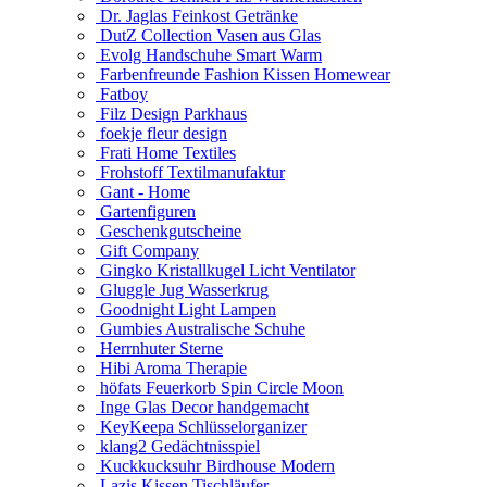
Dr. Jaglas Feinkost Getränke
DutZ Collection Vasen aus Glas
Evolg Handschuhe Smart Warm
Farbenfreunde Fashion Kissen Homewear
Fatboy
Filz Design Parkhaus
foekje fleur design
Frati Home Textiles
Frohstoff Textilmanufaktur
Gant - Home
Gartenfiguren
Geschenkgutscheine
Gift Company
Gingko Kristallkugel Licht Ventilator
Gluggle Jug Wasserkrug
Goodnight Light Lampen
Gumbies Australische Schuhe
Herrnhuter Sterne
Hibi Aroma Therapie
höfats Feuerkorb Spin Circle Moon
Inge Glas Decor handgemacht
KeyKeepa Schlüsselorganizer
klang2 Gedächtnisspiel
Kuckkucksuhr Birdhouse Modern
Lazis Kissen Tischläufer