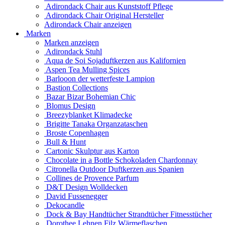
Adirondack Chair aus Kunststoff Pflege
Adirondack Chair Original Hersteller
Adirondack Chair anzeigen
Marken
Marken anzeigen
Adirondack Stuhl
Aqua de Soi Sojaduftkerzen aus Kalifornien
Aspen Tea Mulling Spices
Barlooon der wetterfeste Lampion
Bastion Collections
Bazar Bizar Bohemian Chic
Blomus Design
Breezyblanket Klimadecke
Brigitte Tanaka Organzataschen
Broste Copenhagen
Bull & Hunt
Cartonic Skulptur aus Karton
Chocolate in a Bottle Schokoladen Chardonnay
Citronella Outdoor Duftkerzen aus Spanien
Collines de Provence Parfum
D&T Design Wolldecken
David Fussenegger
Dekocandle
Dock & Bay Handtücher Strandtücher Fitnesstücher
Dorothee Lehnen Filz Wärmeflaschen