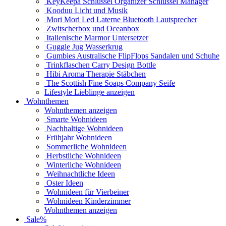
KeyKeepa Schlüssel Organizer Schlüssel Manager
Kooduu Licht und Musik
Mori Mori Led Laterne Bluetooth Lautsprecher
Zwitscherbox und Oceanbox
Italienische Marmor Untersetzer
Guggle Jug Wasserkrug
Gumbies Australische FlipFlops Sandalen und Schuhe
Trinkflaschen Carry Design Bottle
Hibi Aroma Therapie Stäbchen
The Scottish Fine Soaps Company Seife
Lifestyle Lieblinge anzeigen
Wohnthemen
Wohnthemen anzeigen
Smarte Wohnideen
Nachhaltige Wohnideen
Frühjahr Wohnideen
Sommerliche Wohnideen
Herbstliche Wohnideen
Winterliche Wohnideen
Weihnachtliche Ideen
Oster Ideen
Wohnideen für Vierbeiner
Wohnideen Kinderzimmer
Wohnthemen anzeigen
Sale%