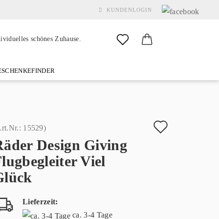
KUNDENLOGIN
dividuelles schönes Zuhause.
SCHENKEFINDER
& GARDEN
MARKEN
FAQ
%SALE%
KONTAKT
Auf
rt.Nr.:
15529
)
Räder Design Giving
den
Konto erstellen
lugbegleiter Viel
Merkzette
Passwort vergessen?
Glück
Lieferzeit:
ca. 3-4 Tage