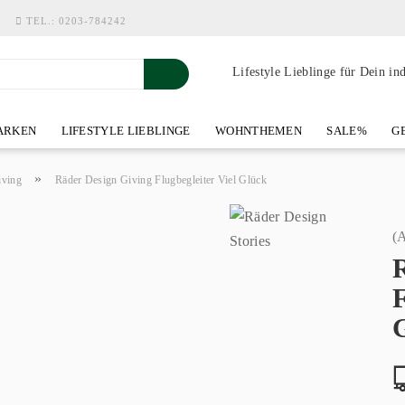
TEL.:
0203-784242
Lifestyle Lieblinge für Dein in
RKEN
LIFESTYLE LIEBLINGE
WOHNTHEMEN
SALE%
GE
SHOWROOM AN DER WASSERMÜHLE
ÜBER YOH-ART HOME 
»
iving
Räder Design Giving Flugbegleiter Viel Glück
(A
F