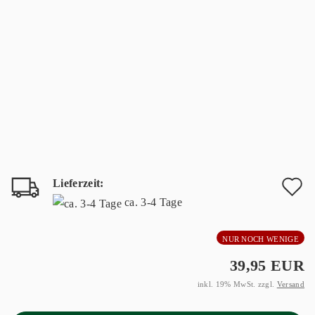
Lieferzeit:
A
ca. 3-4 Tage
d
NUR NOCH WENIGE
M
39,95 EUR
inkl. 19% MwSt. zzgl.
Versand