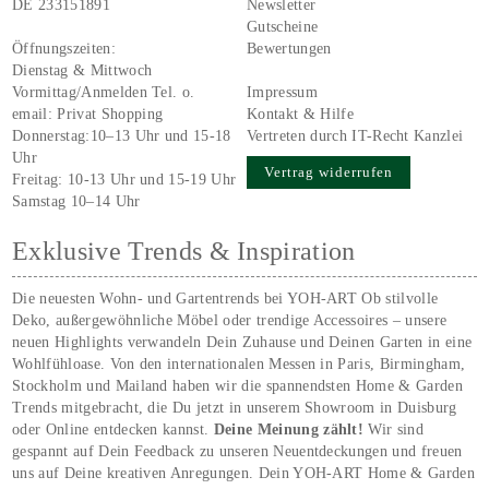
DE 233151891
Newsletter
Gutscheine
Öffnungszeiten:
Bewertungen
Dienstag & Mittwoch
Vormittag/Anmelden Tel. o.
Impressum
email:
Privat Shopping
Kontakt & Hilfe
Donnerstag:10–13 Uhr und 15-18
Vertreten durch IT-Recht Kanzlei
Uhr
Vertrag widerrufen
Freitag: 10-13 Uhr und 15-19 Uhr
Samstag 10–14 Uhr
Exklusive Trends & Inspiration
Die neuesten Wohn- und Gartentrends bei YOH‑ART Ob stilvolle
Deko, außergewöhnliche Möbel oder trendige Accessoires – unsere
neuen Highlights verwandeln Dein Zuhause und Deinen Garten in eine
Wohlfühloase. Von den internationalen Messen in Paris, Birmingham,
Stockholm und Mailand haben wir die spannendsten Home & Garden
Trends mitgebracht, die Du jetzt in unserem Showroom in Duisburg
oder Online entdecken kannst.
Deine Meinung zählt!
Wir sind
gespannt auf Dein Feedback zu unseren Neuentdeckungen und freuen
uns auf Deine kreativen Anregungen. Dein YOH‑ART Home & Garden