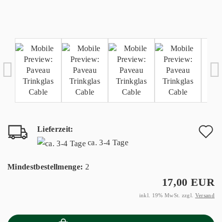
Lieferzeit:
A
ca. 3-4 Tage
d
Mindestbestellmenge:
2
M
17,00 EUR
inkl. 19% MwSt. zzgl.
Versand