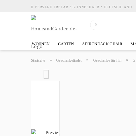
VERSAND FREI AB 39€ INNERHALB * DEUTSCHLAND
WOHNEN
GARTEN
ADIRONDACK CHAIR
MA
»
»
»
Startseite
Geschenkefinder
Geschenke für Ihn
G