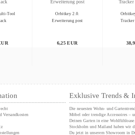
lti-Tool
Orbitkey 2.0.
Orbitke
lack
Erweiterung post
Tracker
 EUR
6,25 EUR
38,
mation
Exklusive Trends & I
recht
Die neuesten Wohn- und Gartentren
nd Versandkosten
Möbel oder trendige Accessoires – 
Deinen Garten in eine Wohlfühloase
tz
Stockholm und Mailand haben wir d
nstellungen
Du jetzt in unserem Showroom in D