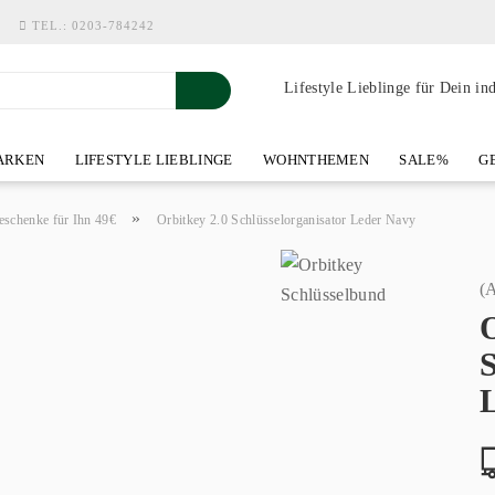
TEL.:
0203-784242
Lifestyle Lieblinge für Dein in
RKEN
LIFESTYLE LIEBLINGE
WOHNTHEMEN
SALE%
GE
SHOWROOM AN DER WASSERMÜHLE
ÜBER YOH-ART HOME 
»
eschenke für Ihn 49€
Orbitkey 2.0 Schlüsselorganisator Leder Navy
(A
O
S