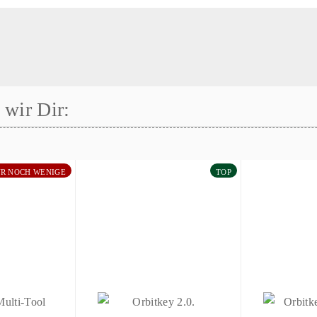
wir Dir:
R NOCH WENIGE
TOP