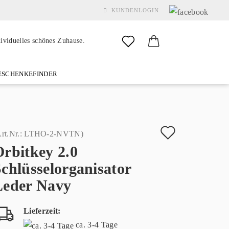
KUNDENLOGIN
dividuelles schönes Zuhause.
SCHENKEFINDER
& GARDEN
MARKEN
FAQ
%SALE%
KONTAKT
Auf
rt.Nr.:
LTHO-2-NVTN
)
rbitkey 2.0
den
Konto erstellen
chlüsselorganisator
Merkzette
Passwort vergessen?
Leder Navy
Lieferzeit:
ca. 3-4 Tage