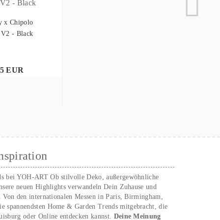
y x Chipolo
 V2 - Black
95 EUR
nspiration
ds bei YOH‑ART Ob stilvolle Deko, außergewöhnliche
unsere neuen Highlights verwandeln Dein Zuhause und
. Von den internationalen Messen in Paris, Birmingham,
ie spannendsten Home & Garden Trends mitgebracht, die
uisburg oder Online entdecken kannst.
Deine Meinung