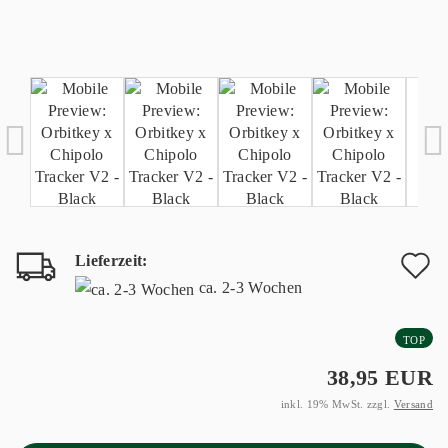
Lieferzeit:
A
ca. 2-3 Wochen
d
TOP
M
38,95 EUR
inkl. 19% MwSt. zzgl.
Versand