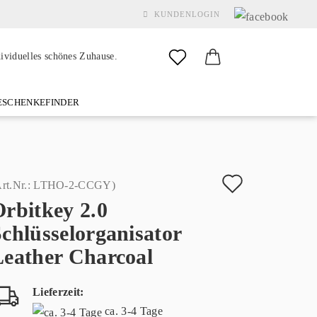
KUNDENLOGIN
dividuelles schönes Zuhause.
SCHENKEFINDER
& GARDEN
MARKEN
FAQ
%SALE%
KONTAKT
Auf
rt.Nr.:
LTHO-2-CCGY
)
rbitkey 2.0
den
Konto erstellen
chlüsselorganisator
Merkzette
Passwort vergessen?
Leather Charcoal
Lieferzeit:
ca. 3-4 Tage