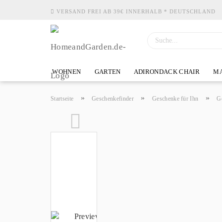
VERSAND FREI AB 39€ INNERHALB * DEUTSCHLAND
WOHNEN
GARTEN
ADIRONDACK CHAIR
MA
»
»
»
Startseite
Geschenkefinder
Geschenke für Ihn
G