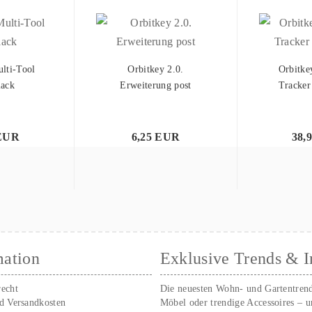
lti-Tool
Orbitkey 2.0.
Orbitke
lack
Erweiterung post
Tracker
 EUR
6,25 EUR
38,
mation
Exklusive Trends & I
recht
Die neuesten Wohn- und Gartentren
nd Versandkosten
Möbel oder trendige Accessoires – 