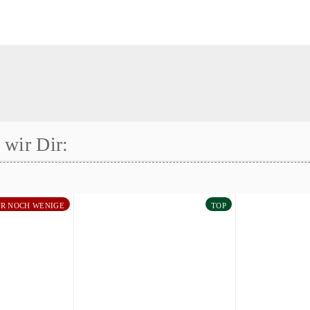
wir Dir:
R NOCH WENIGE
TOP