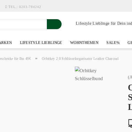
TEL.:
0203-784242
Lifestyle Lieblinge für Dein in
RKEN
LIFESTYLE LIEBLINGE
WOHNTHEMEN
SALE%
GE
SHOWROOM AN DER WASSERMÜHLE
ÜBER YOH-ART HOME 
»
eschenke für Ihn 49€
Orbitkey 2.0 Schlüsselorganisator Leather Charcoal
(A
O
S