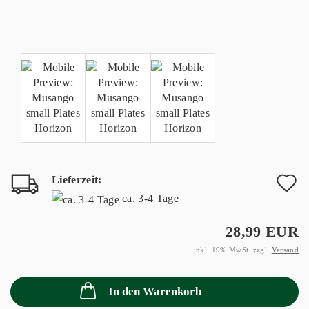
Lieferzeit:
A
ca. 3-4 Tage
d
28,99 EUR
M
inkl. 19% MwSt. zzgl.
Versand
In den Warenkorb