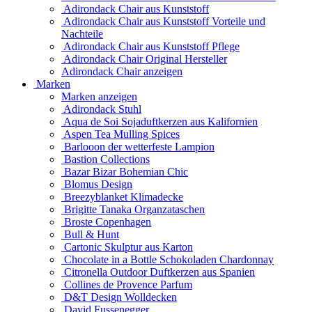
Adirondack Chair aus Kunststoff
Adirondack Chair aus Kunststoff Vorteile und
Nachteile
Adirondack Chair aus Kunststoff Pflege
Adirondack Chair Original Hersteller
Adirondack Chair anzeigen
Marken
Marken anzeigen
Adirondack Stuhl
Aqua de Soi Sojaduftkerzen aus Kalifornien
Aspen Tea Mulling Spices
Barlooon der wetterfeste Lampion
Bastion Collections
Bazar Bizar Bohemian Chic
Blomus Design
Breezyblanket Klimadecke
Brigitte Tanaka Organzataschen
Broste Copenhagen
Bull & Hunt
Cartonic Skulptur aus Karton
Chocolate in a Bottle Schokoladen Chardonnay
Citronella Outdoor Duftkerzen aus Spanien
Collines de Provence Parfum
D&T Design Wolldecken
David Fussenegger