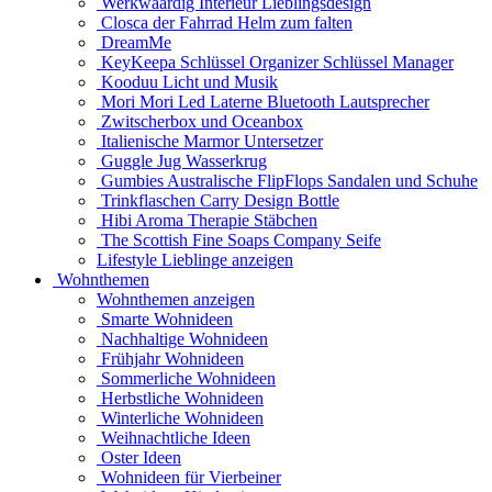
Werkwaardig Interieur Lieblingsdesign
Closca der Fahrrad Helm zum falten
DreamMe
KeyKeepa Schlüssel Organizer Schlüssel Manager
Kooduu Licht und Musik
Mori Mori Led Laterne Bluetooth Lautsprecher
Zwitscherbox und Oceanbox
Italienische Marmor Untersetzer
Guggle Jug Wasserkrug
Gumbies Australische FlipFlops Sandalen und Schuhe
Trinkflaschen Carry Design Bottle
Hibi Aroma Therapie Stäbchen
The Scottish Fine Soaps Company Seife
Lifestyle Lieblinge anzeigen
Wohnthemen
Wohnthemen anzeigen
Smarte Wohnideen
Nachhaltige Wohnideen
Frühjahr Wohnideen
Sommerliche Wohnideen
Herbstliche Wohnideen
Winterliche Wohnideen
Weihnachtliche Ideen
Oster Ideen
Wohnideen für Vierbeiner