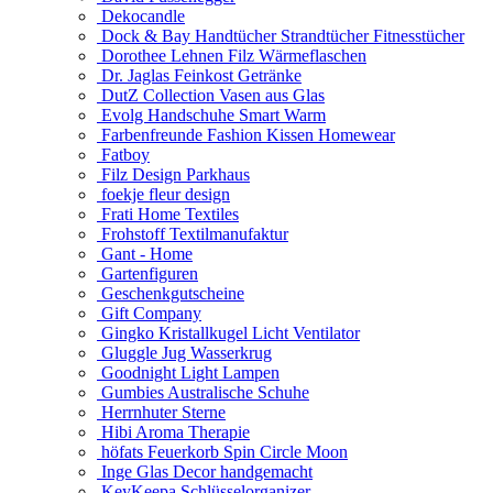
Dekocandle
Dock & Bay Handtücher Strandtücher Fitnesstücher
Dorothee Lehnen Filz Wärmeflaschen
Dr. Jaglas Feinkost Getränke
DutZ Collection Vasen aus Glas
Evolg Handschuhe Smart Warm
Farbenfreunde Fashion Kissen Homewear
Fatboy
Filz Design Parkhaus
foekje fleur design
Frati Home Textiles
Frohstoff Textilmanufaktur
Gant - Home
Gartenfiguren
Geschenkgutscheine
Gift Company
Gingko Kristallkugel Licht Ventilator
Gluggle Jug Wasserkrug
Goodnight Light Lampen
Gumbies Australische Schuhe
Herrnhuter Sterne
Hibi Aroma Therapie
höfats Feuerkorb Spin Circle Moon
Inge Glas Decor handgemacht
KeyKeepa Schlüsselorganizer