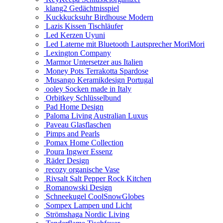
klang2 Gedächtnisspiel
Kuckkucksuhr Birdhouse Modern
Lazis Kissen Tischläufer
Led Kerzen Uyuni
Led Laterne mit Bluetooth Lautsprecher MoriMori
Lexington Company
Marmor Untersetzer aus Italien
Money Pots Terrakotta Spardose
Musango Keramikdesign Portugal
ooley Socken made in Italy
Orbitkey Schlüsselbund
Pad Home Design
Paloma Living Australian Luxus
Paveau Glasflaschen
Pimps and Pearls
Pomax Home Collection
Poura Ingwer Essenz
Räder Design
recozy organische Vase
Rivsalt Salt Pepper Rock Kitchen
Romanowski Design
Schneekugel CoolSnowGlobes
Sompex Lampen und Licht
Strömshaga Nordic Living