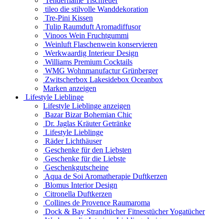
Tenderflame Tischfeuer
tileo die stilvolle Wanddekoration
Tre-Pini Kissen
Tulip Raumduft Aromadiffusor
Vinoos Wein Fruchtgummi
Weinluft Flaschenwein konservieren
Werkwaardig Interieur Design
Williams Premium Cocktails
WMG Wohnmanufactur Grünberger
Zwitscherbox Lakesidebox Oceanbox
Marken anzeigen
Lifestyle Lieblinge
Lifestyle Lieblinge anzeigen
Bazar Bizar Bohemian Chic
Dr. Jaglas Kräuter Getränke
Lifestyle Lieblinge
Räder Lichthäuser
Geschenke für den Liebsten
Geschenke für die Liebste
Geschenkgutscheine
Aqua de Soi Aromatherapie Duftkerzen
Blomus Interior Design
Citronella Duftkerzen
Collines de Provence Raumaroma
Dock & Bay Strandtücher Fitnesstücher Yogatücher