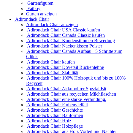
Gartenfiguren
Fatboy
Garten anzeigen
Adirondack Chair
Adirondack Chair anzeigen
Adirondack Chair USA Classic kaufen
Adirondack Chair Canada Classic kaufen
Adirondack Chair Kundenstimmen Bewertung
Adirondack Chair Nackenkissen Polster
Adirondack Chair Canada Aufbau - 5 Schritte zum
Glück
Adirondack Chair kaufen
Adirondack Chair Dovetail Rückenlehne
Adirondack Chair Stabilität
Adirondack Chair 100% Holzoptik und bis zu 100%
Recycelt
Adirondack Chair Akkubohrer Spezial Bit
Adirondack Chair aus recycelten Milchflaschen
Adirondack Chair eine starke Verbindung.
Adirondack Chair Farbenvielfalt
Adirondack Chair Geschichte
Adirondack Chair Bauformen
Adirondack Chair Holz
Adirondack Chair Holzpflege
Adirondack Chair aus Holz Vorteil und Nachteil