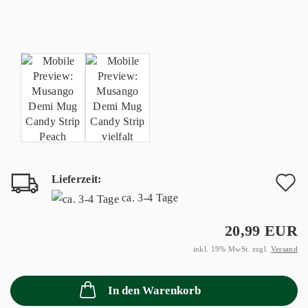
Lieferzeit:
A
ca. 3-4 Tage
d
20,99 EUR
M
inkl. 19% MwSt. zzgl.
Versand
In den Warenkorb