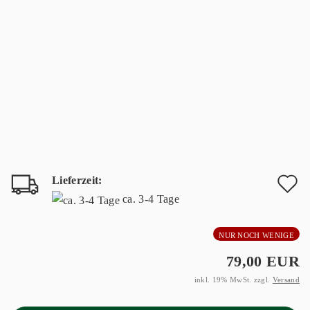
Lieferzeit:
A
ca. 3-4 Tage
d
NUR NOCH WENIGE
M
79,00 EUR
inkl. 19% MwSt. zzgl.
Versand